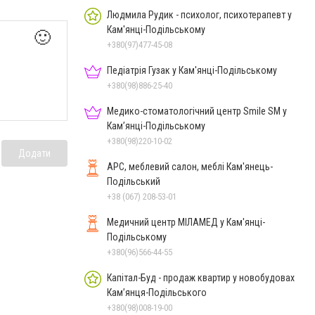
Людмила Рудик - психолог, психотерапевт у
Кам'янці-Подільському
🙂
+380(97)477-45-08
Педіатрія Гузак у Кам'янці-Подільському
+380(98)886-25-40
Медико-стоматологічний центр Smile SM у
Кам’янці-Подільському
+380(98)220-10-02
Додати
АРС, меблевий салон, меблі Кам'янець-
Подільський
+38 (067) 208-53-01
Медичний центр МІЛАМЕД у Кам'янці-
Подільському
+380(96)566-44-55
Капітал-Буд - продаж квартир у новобудовах
Кам’янця-Подільського
+380(98)008-19-00