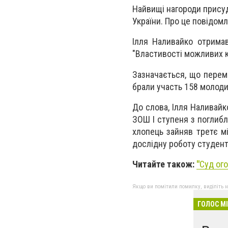
Найвищі нагороди присудж
України. Про це повідомл
Ілля Наливайко отримав
"Властивості можливих к
Зазначається, що перем
брали участь 158 молодих 
До слова, Ілля Наливайк
ЗОШ І ступеня з поглибл
хлопець зайняв третє мі
дослідну роботу студент
Читайте також:
"
Суд ого
Якщо ви помітили помилку, виділіть нео
ГОЛОС М