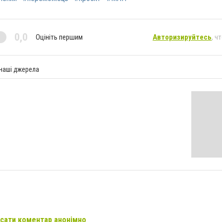
0,0
Оцініть першим
Авторизируйтесь
, ч
 наші джерела
сати коментар анонімно