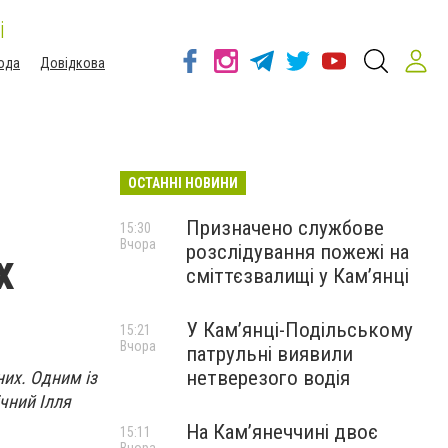
і
ода
Довідкова
ОСТАННІ НОВИНИ
Призначено службове
15:30
Вчора
розслідування пожежі на
х
сміттєзвалищі у Кам’янці
У Кам’янці-Подільському
15:21
Вчора
патрульні виявили
нетверезого водія
них. Одним із
чний Ілля
На Камʼянеччині двоє
15:11