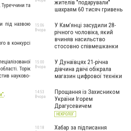
Вчора
жителів "подарували"
, Туреччини та
шахраям 60 тисяч гривень
ки під назвою
У Камʼянці засудили 28-
15:06
Вчора
річного чоловіка, який
вчиняв насильство
го в конкурсі
стосовно співмешканки
еціалізованої
У Дунаївцях 21-річна
15:00
Вчора
області. Торік
дівчина двічі обікрала
стив науково-
магазин цифрової техніки
Прощання із Захисником
14:53
и"
.
Вчора
України Ігорем
Драгусевичем
НЕКРОЛОГ
Хабар за підписання
10:18