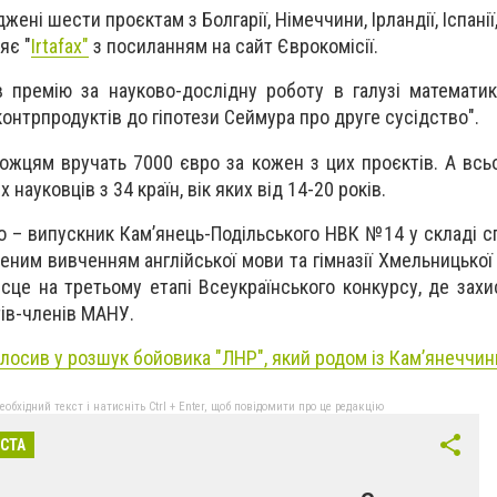
ені шести проєктам з Болгарії, Німеччини, Ірландії, Іспанії
яє "
Irtafax"
з посиланням на сайт Єврокомісії.
 премію за науково-дослідну роботу в галузі математи
онтрпродуктів до гіпотези Сеймура про друге сусідство".
ожцям вручать 7000 євро за кожен з цих проєктів. А всьо
науковців з 34 країн, вік яких від 14-20 років.
о – випускник Кам’янець-Подільського НВК №14 у складі сп
еним вивченням англійської мови та гімназії Хмельницької 
сце на третьому етапі Всеукраїнського конкурсу, де захи
ів-членів МАНУ.
лосив у розшук бойовика "ЛНР", який родом із Кам’янеччин
бхідний текст і натисніть Ctrl + Enter, щоб повідомити про це редакцію
ІСТА