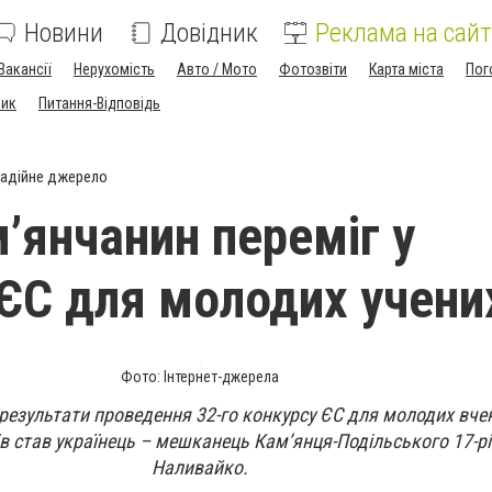
Новини
Довідник
Реклама на сайт
Вакансії
Нерухомість
Авто / Мото
Фотозвіти
Карта міста
Пог
ник
Питання-Відповідь
адійне джерело
’янчанин переміг у
 ЄС для молодих учени
Фото: Інтернет-джерела
результати проведення 32-го конкурсу ЄС для молодих вче
 став українець – мешканець Кам’янця-Подільського 17-рі
Наливайко.