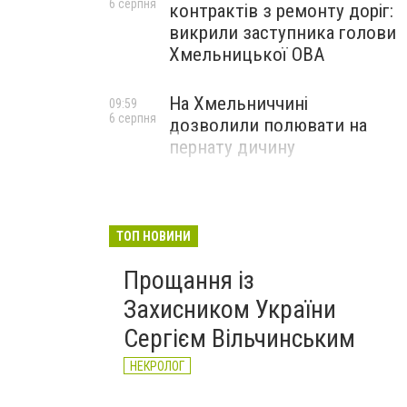
6 серпня
контрактів з ремонту доріг:
викрили заступника голови
Хмельницької ОВА
На Хмельниччині
09:59
6 серпня
дозволили полювати на
пернату дичину
ТОП НОВИНИ
Прощання із
Захисником України
Сергієм Вільчинським
НЕКРОЛОГ