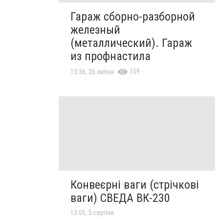
Гараж сборно-разборной
железный
(металлический). Гараж
из профнастила
159
13:36, 26 липня
Конвеєрні ваги (стрічкові
ваги) СВЕДА ВК-230
13:05, 5 серпня