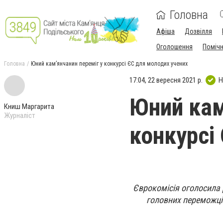
Головна
Афіша
Дозвілля
Оголошення
Поміч
Головна
Юний кам’янчанин переміг у конкурсі ЄС для молодих учених
17:04, 22 вересня 2021 р.
Н
Юний кам
Книш Маргарита
Журналіст
конкурсі
Єврокомісія оголосила 
головних переможців