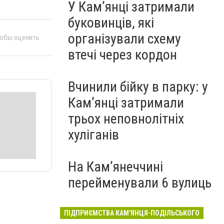
У Кам’янці затримали
буковинців, які
організували схему
тобы оценить
втечі через кордон
Вчинили бійку в парку: у
Кам’янці затримали
трьох неповнолітніх
хуліганів
На Камʼянеччині
перейменували 6 вулиць
ПІДПРИЄМСТВА КАМ'ЯНЦЯ-ПОДІЛЬСЬКОГО