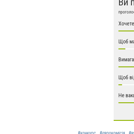
Ви 
проголос
Хочете
Щоб ма
Вимага
Щоб ві
Не вак
#конкурс
#єврокомісія
#в