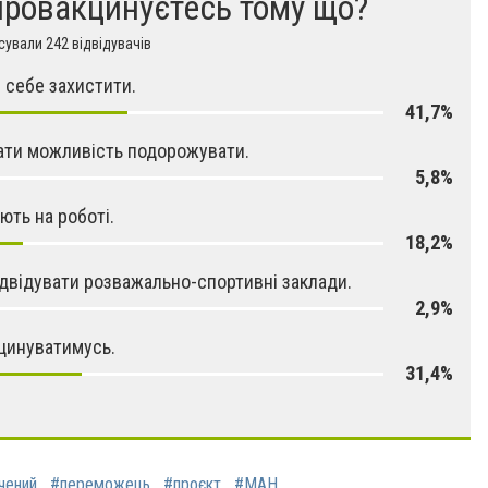
провакцинуєтесь тому що?
ували 242 відвідувачів
 себе захистити.
41,7%
ти можливість подорожувати.
5,8%
ють на роботі.
18,2%
двідувати розважально-спортивні заклади.
2,9%
цинуватимусь.
31,4%
чений
#переможець
#проєкт
#МАН