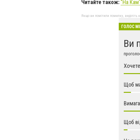
Читайте також:
"На Кам
Якщо ви помітили помилку, виділіть нео
ГОЛОС М
Ви 
проголос
Хочете
Щоб ма
Вимага
Щоб ві