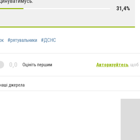
цинуватимусь.
31,4%
ок
#рятувальники
#ДСНС
0,0
Оцініть першим
Авторизуйтесь
, щоб
 наші джерела