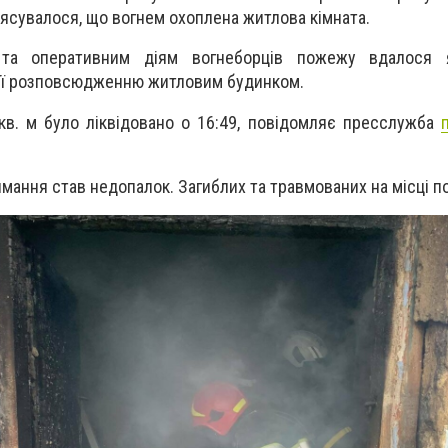
з’ясувалося, що вогнем охоплена житлова кімната.
 та оперативним діям вогнеборців пожежу вдалося 
и її розповсюдженню житловим будинком.
кв. м було ліквідовано о 16:49, повідомляє пресслужба
ання став недопалок. Загиблих та травмованих на місці под