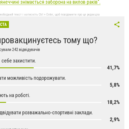
'янеччині знімається заборона на вилов раків".
бхідний текст і натисніть Ctrl + Enter, щоб повідомити про це редакцію
ІСТА
провакцинуєтесь тому що?
ували 242 відвідувачів
 себе захистити.
41,7%
ти можливість подорожувати.
5,8%
ють на роботі.
18,2%
двідувати розважально-спортивні заклади.
2,9%