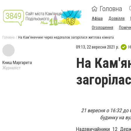
Головна
Афіша
Дозвілля
Оголошення
Поміч
Головна
На Кам'янеччині через недопалок загорілася житлова кімната
09:13, 22 вересня 2021 р.
Н
На Кам'я
Книш Маргарита
Журналіст
загоріла
21 вересня о 16:32 до
будинку на ву
Надзвичайники 12 Держ