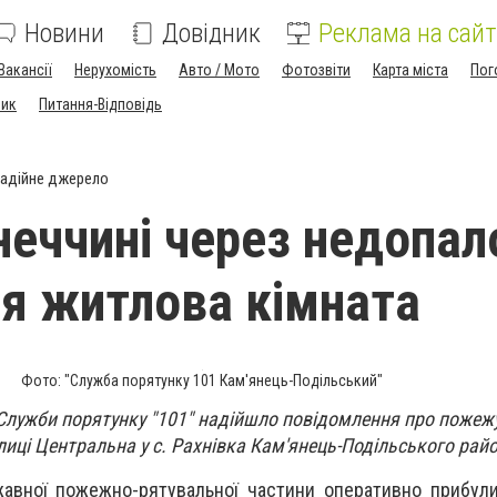
Новини
Довідник
Реклама на сайт
Вакансії
Нерухомість
Авто / Мото
Фотозвіти
Карта міста
Пог
ник
Питання-Відповідь
адійне джерело
неччині через недопал
ся житлова кімната
Фото: "Служба порятунку 101 Кам'янець-Подільський"
 Служби порятунку "101" надійшло повідомлення про пожеж
лиці Центральна у с. Рахнівка Кам'янець-Подільського райо
авної пожежно-рятувальної частини оперативно прибули