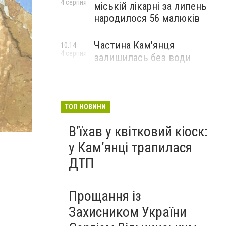
4 серпня
міській лікарні за липень
народилося 56 малюків
Частина Кам'янця
10:14
4 серпня
залишилась без води
ТОП НОВИНИ
Фото: "Служба порятунку 101 Кам'янець-Подільськ
Вʼїхав у квітковий кіоск:
у Камʼянці трапилася
ДТП
Прощання із
Захисником України