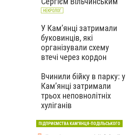
Сергієм Вільчинським
НЕКРОЛОГ
У Кам’янці затримали
буковинців, які
організували схему
втечі через кордон
Вчинили бійку в парку: у
Кам’янці затримали
трьох неповнолітніх
хуліганів
ПІДПРИЄМСТВА КАМ'ЯНЦЯ-ПОДІЛЬСЬКОГО