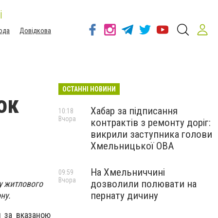
і
ода
Довідкова
ОСТАННІ НОВИНИ
ок
Хабар за підписання
10:18
Вчора
контрактів з ремонту доріг:
викрили заступника голови
Хмельницької ОВА
На Хмельниччині
09:59
Вчора
дозволили полювати на
у житлового
пернату дичину
ну.
 за вказаною