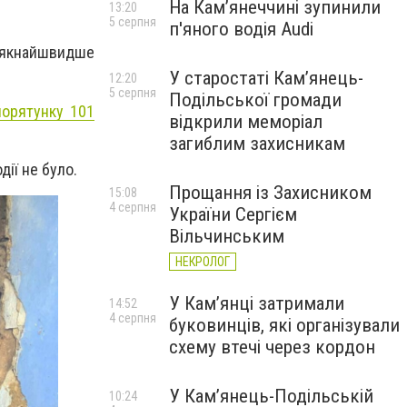
На Камʼянеччині зупинили
13:20
5 серпня
п'яного водія Audi
якнайшвидше
У старостаті Кам’янець-
12:20
5 серпня
Подільської громади
порятунку 101
відкрили меморіал
загиблим захисникам
ії не було.
Прощання із Захисником
15:08
4 серпня
України Сергієм
Вільчинським
НЕКРОЛОГ
У Кам’янці затримали
14:52
4 серпня
буковинців, які організували
схему втечі через кордон
У Кам’янець-Подільській
10:24