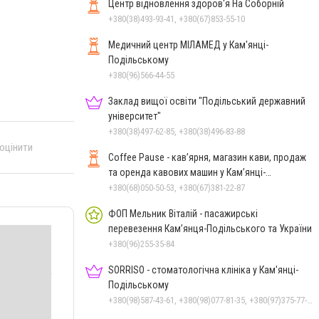
Центр відновлення здоров'я На Соборній
+380(38)493-93-41, +380(67)853-55-10
Медичний центр МІЛАМЕД у Кам'янці-
Подільському
+380(96)566-44-55
Заклад вищої освіти "Подільський державний
університет"
+380(38)497-62-85, +380(38)496-83-88
 оцінити
Coffee Pause - кав’ярня, магазин кави, продаж
та оренда кавових машин у Кам’янці-
Подільському
+380(68)050-50-53, +380(67)381-22-87
ФОП Мельник Віталій - пасажирські
перевезення Кам’янця-Подільського та України
+380(96)255-35-84
SORRISO - стоматологічна клініка у Кам'янці-
Подільському
+380(98)587-43-61, +380(98)077-81-35, +380(97)375-77-72, +380(97)982-31-07