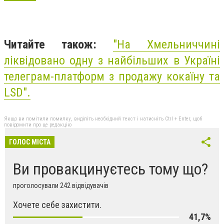
Читайте також:
"На Хмельниччині
ліквідовано одну з найбільших в Україні
телеграм-платформ з продажу кокаїну та
LSD".
Якщо ви помітили помилку, виділіть необхідний текст і натисніть Ctrl + Enter, щоб
повідомити про це редакцію
ГОЛОС МІСТА
Ви провакцинуєтесь тому що?
проголосували 242 відвідувачів
Хочете себе захистити.
41,7%