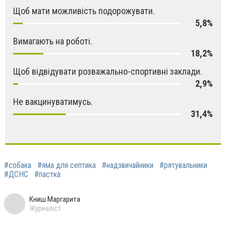
Щоб мати можливість подорожувати.
5,8%
Вимагають на роботі.
18,2%
Щоб відвідувати розважально-спортивні заклади.
2,9%
Не вакцинуватимусь.
31,4%
#собака
#яма для септика
#надзвичайники
#рятувальники
#ДСНС
#пастка
Книш Маргарита
Журналіст