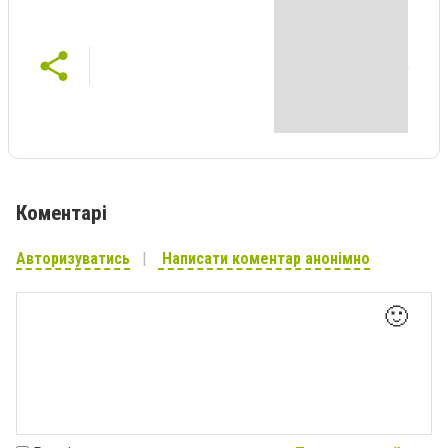
Коментарі
Авторизуватись
Написати коментар анонімно
🙂