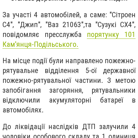
За участі 4 автомобілей, а саме: "Сітроен
С4", "Джип", "Ваз 21063",та "Сузукі СХ4",
повідомляє пресслужба
порятунку 101
Кам'янця-Подільського.
На місце події були направлено пожежно-
рятувальне відділення 5-ої державної
пожежно-рятувальної частини. З метою
запобігання загоряння, рятувальники
відключили акумуляторні батареї в
автомобілях.
До ліквідації наслідків ДТП залучили 4
чоловіки особового складу та 1 одиниця