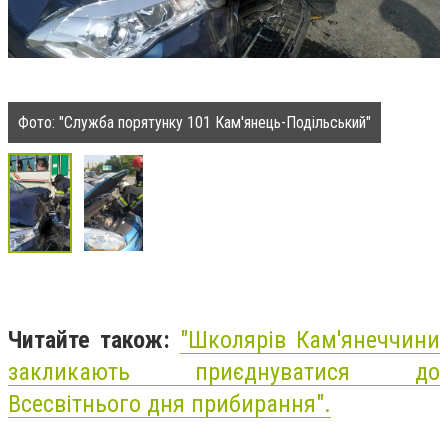
Фото: "Служба порятунку 101 Кам'янець-Подільський"
Читайте також:
"Школярів Кам'янеччини
закликають приєднуватися до
Всесвітнього дня прибирання".