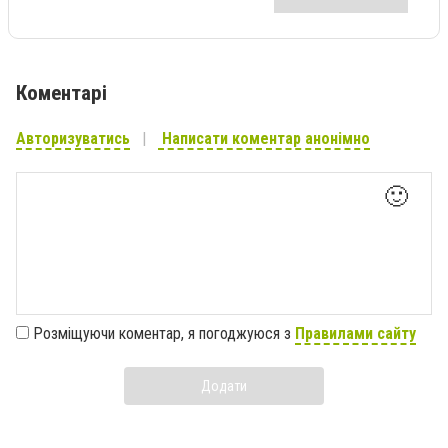
Коментарі
Авторизуватись
Написати коментар анонімно
🙂
Розміщуючи коментар, я погоджуюся з
Правилами сайту
Додати