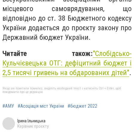
місцевого самоврядування, що
відповідно до ст. 38 Бюджетного кодексу
України додається до проєкту закону про
Державний бюджет України.
Читайте також:
"
Слобідсько-
Кульчієвецька ОТГ: дефіцитний бюджет і
2,5 тисячі гривень на обдарованих дітей"
.
Якщо ви помітили помилку, виділіть необхідний текст і натисніть Ctrl + Enter, щоб
повідомити про це редакцію
#АМУ
#Асоціація міст України
#бюджет 2022
Ірина Ільницька
Керівник проєкту