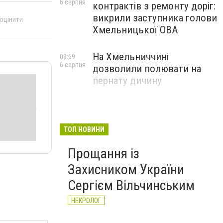
6 серпня
контрактів з ремонту доріг:
викрили заступника голови
 оцінити
Хмельницької ОВА
На Хмельниччині
09:59
6 серпня
дозволили полювати на
пернату дичину
ТОП НОВИНИ
Прощання із
Захисником України
Сергієм Вільчинським
НЕКРОЛОГ