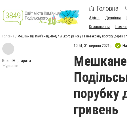
Головна
Афіша
Дозвілля
Оголошення
Поміч
Головна
Мешканець Кам'янець-Подільського району за незаконну порубку дерев сп
10:51, 31 серпня 2021 р.
На
Мешкане
Книш Маргарита
Журналіст
Подільсь
порубку 
гривень