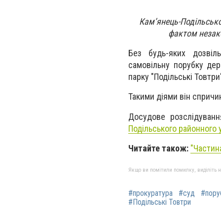
Кам’янець-Подільськ
фактом незако
Без будь-яких дозвіл
самовільну порубку дере
парку "Подільські Товтри
Такими діями він спричи
Досудове розслідуван
Подільського районного у
Читайте також:
"Частин
Якщо ви помітили помилку, виділіть нео
#прокуратура
#суд
#пору
#Подільські Товтри