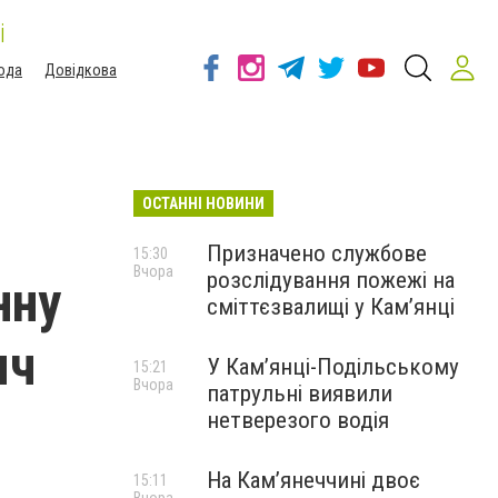
і
ода
Довідкова
ОСТАННІ НОВИНИ
Призначено службове
15:30
Вчора
розслідування пожежі на
нну
сміттєзвалищі у Кам’янці
яч
У Кам’янці-Подільському
15:21
Вчора
патрульні виявили
нетверезого водія
На Камʼянеччині двоє
15:11