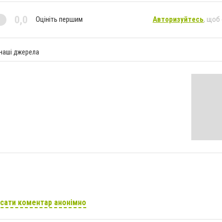
0,0
Оцініть першим
Авторизуйтесь
, щоб
 наші джерела
сати коментар анонімно