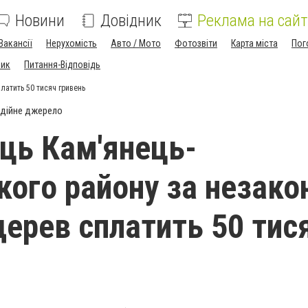
Новини
Довідник
Реклама на сайт
Вакансії
Нерухомість
Авто / Мото
Фотозвіти
Карта міста
Пог
ник
Питання-Відповідь
латить 50 тисяч гривень
дійне джерело
ць Кам'янець-
кого району за незако
дерев сплатить 50 тис