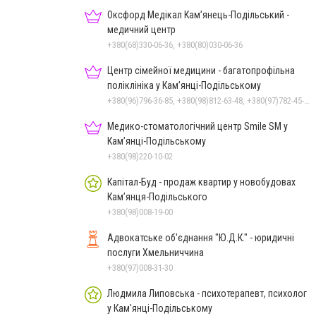
Оксфорд Медікал Кам’янець-Подільський -
медичний центр
+380(68)330-06-36, +380(80)030-06-36
Центр сімейної медицини - багатопрофільна
поліклініка у Кам’янці-Подільському
+380(96)796-36-85, +380(98)812-63-48, +380(97)782-45-70
Медико-стоматологічний центр Smile SM у
Кам’янці-Подільському
+380(98)220-10-02
Капітал-Буд - продаж квартир у новобудовах
Кам’янця-Подільського
+380(98)008-19-00
Адвокатське об'єднання "Ю.Д.К." - юридичні
послуги Хмельниччина
+380(97)008-31-30
Людмила Липовська - психотерапевт, психолог
у Кам'янці-Подільському