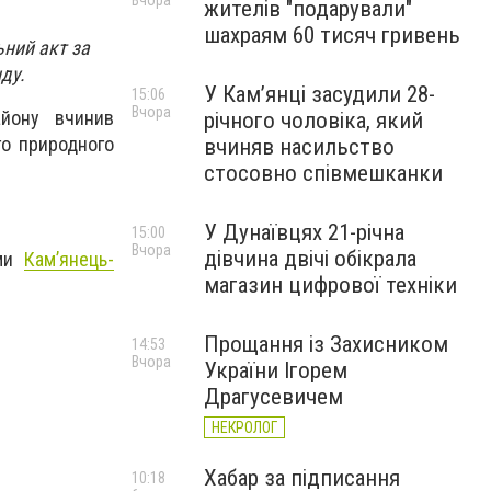
Вчора
жителів "подарували"
шахраям 60 тисяч гривень
ний акт за
ду.
У Камʼянці засудили 28-
15:06
Вчора
айону вчинив
річного чоловіка, який
го природного
вчиняв насильство
стосовно співмешканки
У Дунаївцях 21-річна
15:00
Вчора
дівчина двічі обікрала
ими
Кам’янець-
магазин цифрової техніки
Прощання із Захисником
14:53
Вчора
України Ігорем
Драгусевичем
НЕКРОЛОГ
Хабар за підписання
10:18