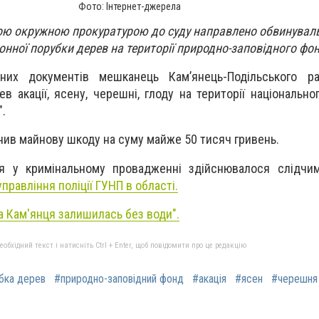
Фото: Інтернет-джерела
ою окружною прокуратурою до суду направлено обвинуваль
нної порубки дерев на території природно-заповідного фон
ьних документів мешканець Кам’янець-Подільського р
в акації, ясену, черешні, глоду на території національно
".
нив майнову шкоду на суму майже 50 тисяч гривень.
ня у кримінальному провадженні здійснювалося слідч
правління поліції ГУНП в області.
а Кам'янця залишилась без води".
бхідний текст і натисніть Ctrl + Enter, щоб повідомити про це редакцію
бка дерев
#природно-заповідний фонд
#акація
#ясен
#черешня