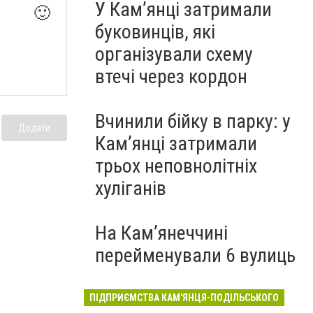
У Кам’янці затримали
🙂
буковинців, які
організували схему
втечі через кордон
Вчинили бійку в парку: у
Додати
Кам’янці затримали
трьох неповнолітніх
хуліганів
На Камʼянеччині
перейменували 6 вулиць
ПІДПРИЄМСТВА КАМ'ЯНЦЯ-ПОДІЛЬСЬКОГО