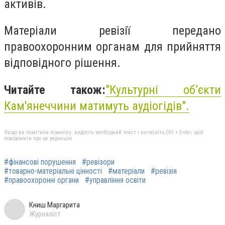
активів.
Матеріали ревізії передано
правоохоронним органам для прийняття
відповідного рішення.
Читайте також:
"Культурні об’єкти
Кам'янеччини матимуть аудіогідів".
Якщо ви помітили помилку, виділіть необхідний текст і натисніть Ctrl + Enter, щоб
повідомити про це редакцію
#фінансові порушення
#ревізори
#товарно-матеріальні цінності
#матеріали
#ревізія
#правоохоронні органи
#управління освіти
Книш Маргарита
Журналіст