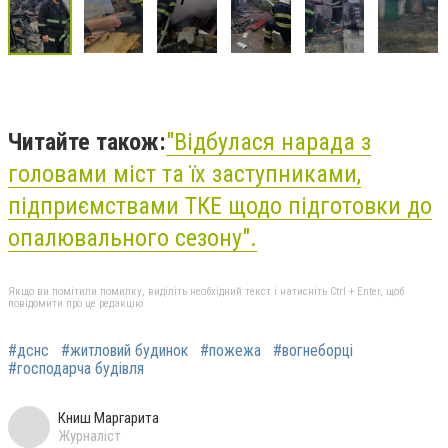
Читайте також:
"Відбулася нарада з
головами міст та їх заступниками,
підприємствами ТКЕ щодо підготовки до
опалювального сезону".
Якщо ви помітили помилку, виділіть необхідний текст і натисніть Ctrl + Enter, щоб
повідомити про це редакцію
#дснс
#житловий будинок
#пожежа
#вогнеборці
#господарча будівля
Книш Маргарита
Журналіст