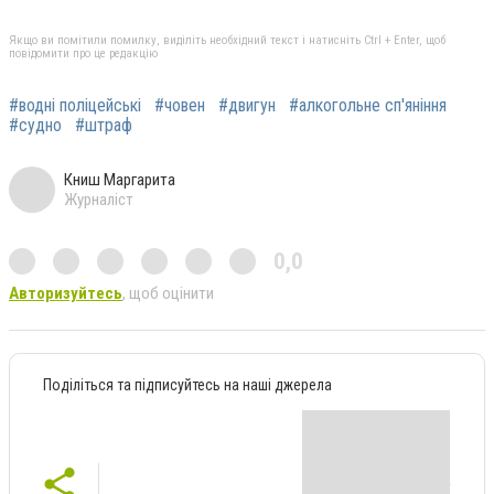
Якщо ви помітили помилку, виділіть необхідний текст і натисніть Ctrl + Enter, щоб
повідомити про це редакцію
#водні поліцейські
#човен
#двигун
#алкогольне сп'яніння
#судно
#штраф
Книш Маргарита
Журналіст
0,0
Авторизуйтесь
, щоб оцінити
Поділіться та підписуйтесь на наші джерела