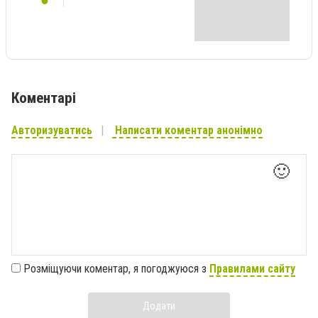
Коментарі
Авторизуватись
Написати коментар анонімно
🙂
Розміщуючи коментар, я погоджуюся з
Правилами сайту
Додати