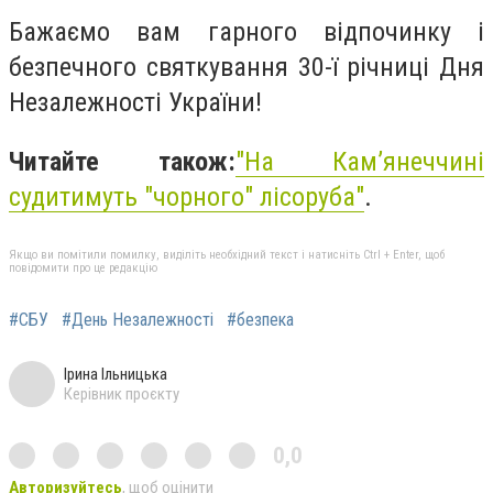
Бажаємо вам гарного відпочинку і
безпечного святкування 30-ї річниці Дня
Незалежності України!
Читайте також:
"На Кам’янеччині
судитимуть "чорного" лісоруба"
.
Якщо ви помітили помилку, виділіть необхідний текст і натисніть Ctrl + Enter, щоб
повідомити про це редакцію
#СБУ
#День Незалежності
#безпека
Ірина Ільницька
Керівник проєкту
0,0
Авторизуйтесь
, щоб оцінити