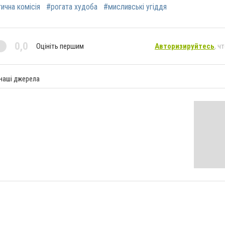
ична комісія
#рогата худоба
#мисливські угіддя
0,0
Оцініть першим
Авторизируйтесь
, ч
 наші джерела