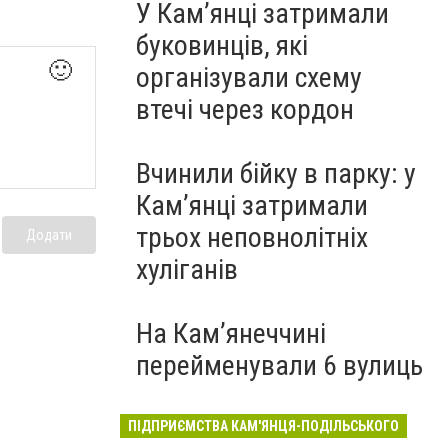
У Кам’янці затримали
буковинців, які
🙂
організували схему
втечі через кордон
Вчинили бійку в парку: у
Кам’янці затримали
трьох неповнолітніх
Додати
хуліганів
На Камʼянеччині
перейменували 6 вулиць
ПІДПРИЄМСТВА КАМ'ЯНЦЯ-ПОДІЛЬСЬКОГО