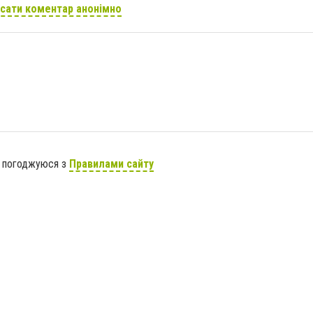
сати коментар анонімно
я погоджуюся з
Правилами сайту