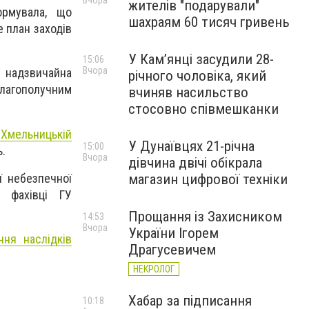
Вчора
жителів "подарували"
ормувала, що
шахраям 60 тисяч гривень
е план заходів
У Камʼянці засудили 28-
15:06
Вчора
а надзвичайна
річного чоловіка, який
благополучним
вчиняв насильство
стосовно співмешканки
Хмельницькій
У Дунаївцях 21-річна
15:00
ь.
Вчора
дівчина двічі обікрала
ї небезпечної
магазин цифрової техніки
, фахівці ГУ
Прощання із Захисником
14:53
Вчора
України Ігорем
ня наслідків
Драгусевичем
НЕКРОЛОГ
Хабар за підписання
10:18