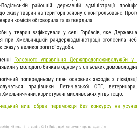
-Подільській районній державній адміністрації проінф
до сказу тварин на території району є контрольовано. Прот
тварин комісія обговорила та затвердила.
би у тварин зафіксували у селі Горбасів, яке Державн
ія при Хмельницькій райдержадміністрації оголосила не
 сказу у великої рогатої худоби.
ленні
Головного управління Держпродспоживслужби у 
виявили у молодого бичка в одному з сільських домоволодін
логічний попередньому план основних заходів з ліквідаці
лучаться працівники Летичівської ОТГ, ветеринари
мельниччини, користувачі мисливських угідь тощо.
янецький виш обрав переможця без конкурсу на усунен
бхідний текст і натисніть Ctrl + Enter, щоб повідомити про це редакцію