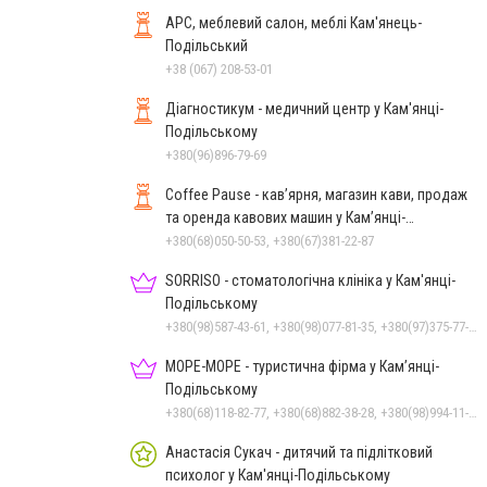
АРС, меблевий салон, меблі Кам'янець-
Подільський
+38 (067) 208-53-01
Діагностикум - медичний центр у Кам'янці-
Подільському
+380(96)896-79-69
Coffee Pause - кав’ярня, магазин кави, продаж
та оренда кавових машин у Кам’янці-
Подільському
+380(68)050-50-53, +380(67)381-22-87
SORRISO - стоматологічна клініка у Кам'янці-
Подільському
+380(98)587-43-61, +380(98)077-81-35, +380(97)375-77-72, +380(97)982-31-07
МОРЕ-МОРЕ - туристична фірма у Кам’янці-
Подільському
+380(68)118-82-77, +380(68)882-38-28, +380(98)994-11-24
Анастасія Сукач - дитячий та підлітковий
психолог у Кам'янці-Подільському