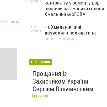
6 серпня
контрактів з ремонту доріг:
викрили заступника голови
Хмельницької ОВА
тобы оценить
На Хмельниччині
09:59
6 серпня
дозволили полювати на
пернату дичину
ТОП НОВИНИ
Прощання із
Захисником України
Сергієм Вільчинським
НЕКРОЛОГ