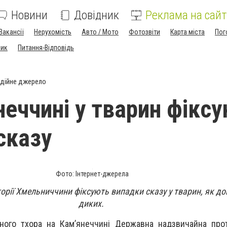
Новини
Довідник
Реклама на сайт
Вакансії
Нерухомість
Авто / Мото
Фотозвіти
Карта міста
Пог
ник
Питання-Відповідь
дійне джерело
неччині у тварин фікс
сказу
Фото: Інтернет-джерела
орії Хмельниччини фіксують випадки сказу у тварин, як дом
диких.
ного тхора на Кам’янеччині Державна надзвичайна прот