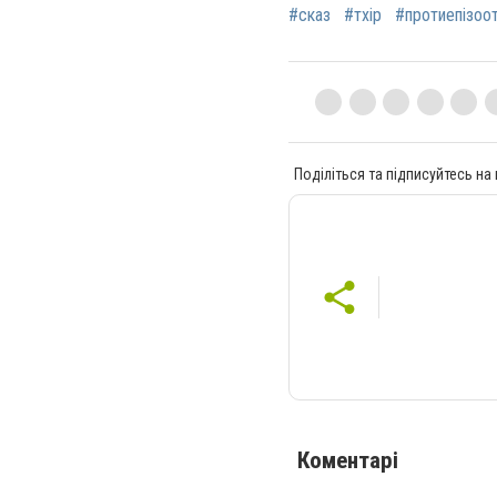
#сказ
#тхір
#протиепізоот
Поділіться та підписуйтесь на
Коментарі