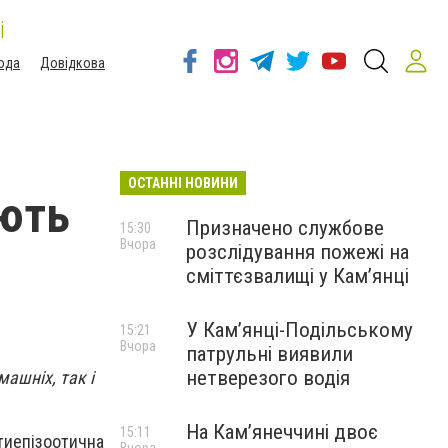
і
ода
Довідкова
ОСТАННІ НОВИНИ
ують
Призначено службове
15:30
Вчора
розслідування пожежі на
сміттєзвалищі у Кам’янці
У Кам’янці-Подільському
15:21
Вчора
патрульні виявили
нетверезого водія
ашніх, так і
На Камʼянеччині двоє
15:11
иепізоотична