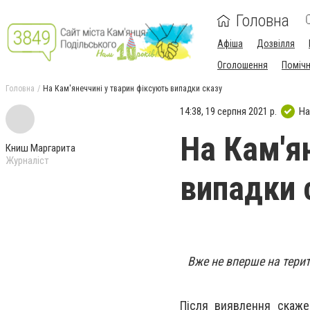
Головна
Афіша
Дозвілля
Оголошення
Поміч
Головна
На Кам'янеччині у тварин фіксують випадки сказу
14:38, 19 серпня 2021 р.
На
На Кам'я
Книш Маргарита
Журналіст
випадки 
Вже не вперше на терит
Після виявлення скаже