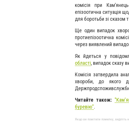
комісія при Кам’янець
епізоотична ситуація що
для боротьби зі сказом 
Ще один випадок хворо
протиепізоотична коміс
через виявлений випадок
Як йдеться у повідом
області
, випадок сказу 
Комісія затвердила ана
хвороби, до якого до
Держпродспоживслужби Х
Читайте також:
"Кам'
буревію"
.
Якщо ви помітили помилку, виділіть нео