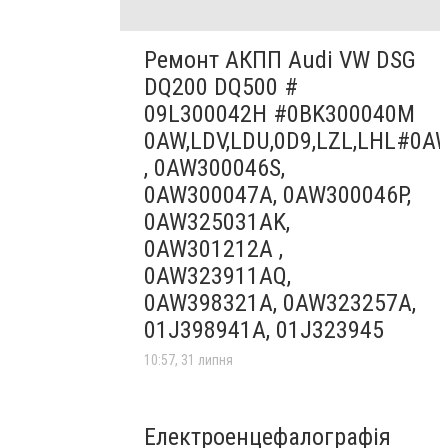
Ремонт АКПП Audi VW DSG
DQ200 DQ500 #
09L300042H #0BK300040M
0AW,LDV,LDU,0D9,LZL,LHL#0A
, 0AW300046S,
0AW300047A, 0AW300046P,
0AW325031AK,
0AW301212A ,
0AW323911AQ,
0AW398321A, 0AW323257A,
01J398941A, 01J323945
10:57, 31 липня
Електроенцефалографія