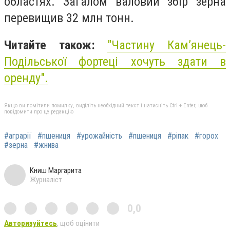
областях. Загалом валовий збір зерна
перевищив 32 млн тонн.
Читайте також:
"
Частину Кам’янець-
Подільської фортеці хочуть здати в
оренду
".
Якщо ви помітили помилку, виділіть необхідний текст і натисніть Ctrl + Enter, щоб
повідомити про це редакцію
#аграрії
#пшениця
#урожайність
#пшениця
#ріпак
#горох
#зерна
#жнива
Книш Маргарита
Журналіст
0,0
Авторизуйтесь
, щоб оцінити