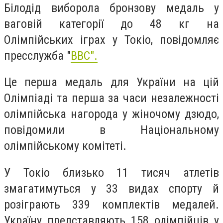
Білодід виборола бронзову медаль у
ваговій категорії до 48 кг на
Олімпійських іграх у Токіо, повідомляє
пресслужба "
BBC".
Це перша медаль для України на цій
Олімпіаді та перша за часи незалежності
олімпійська нагорода у жіночому дзюдо,
повідомили в Національному
олімпійському комітеті.
У Токіо близько 11 тисяч атлетів
змагатимуться у 33 видах спорту й
розіграють 339 комплектів медалей.
Україну представляють 158 олімпійців у