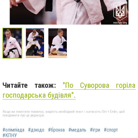
Читайте також:
"По Суворова горіла
господарська будівля".
Якщо ви помітили помилку, виділіть необхідний текст і натисніть Ctrl + Enter, щоб
повідомити про це редакцію
#олімпіада
#дзюдо
#бронза
#медаль
#ігри
#спорт
#КПНУ