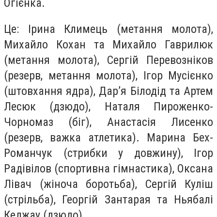
Огієнка.
Це: Ірина Климець (метання молота),
Михайло Кохан та Михайло Гаврилюк
(метання молота), Сергій Перевозніков
(резерв, метання молота), Ігор Мусієнко
(штовхання ядра), Дар’я Білодід та Артем
Лесюк (дзюдо), Наталя Пироженко-
Чорномаз (біг), Анастасія Лисенко
(резерв, важка атлетика). Марина Бех-
Романчук (стрибки у довжину), Ігор
Радівілов (спортивна гімнастика), Оксана
Лівач (жіноча боротьба), Сергій Куліш
(стрільба), Георгій Зантарая та Ньябалі
Кеджау (дзюдо).