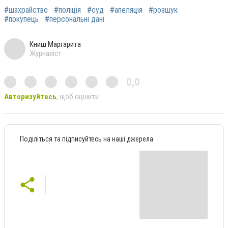
#шахрайство
#поліція
#суд
#апеляція
#розшук
#покупець
#персональні дані
Книш Маргарита
Журналіст
0,0
Авторизуйтесь
, щоб оцінити
Поділіться та підписуйтесь на наші джерела