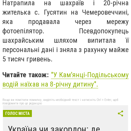
Натрапила на шахраїв і 20-річна
жителька с. Гусятин на Чемеровеччині,
яка продавала через мережу
фотоепілятор. Псевдопокупець
шахрайським шляхом випитала її
персональні дані і зняла з рахунку майже
5 тисяч гривень.
Читайте також:
"У Кам'янці-Подільському
водій наїхав на 8-річну дитину".
Якщо ви помітили помилку, виділіть необхідний текст і натисніть Ctrl + Enter, щоб
повідомити про це редакцію
ГОЛОС МІСТА
Україна чи закордон: де