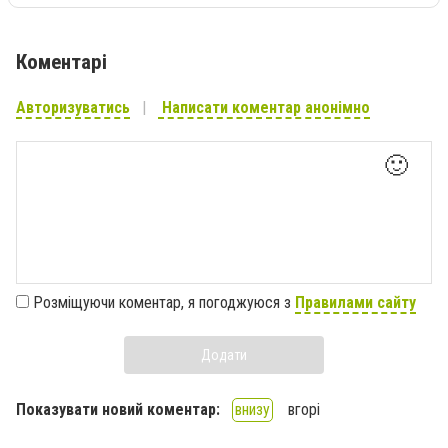
Коментарі
Авторизуватись
Написати коментар анонімно
🙂
Розміщуючи коментар, я погоджуюся з
Правилами сайту
Додати
Показувати новий коментар:
внизу
вгорі