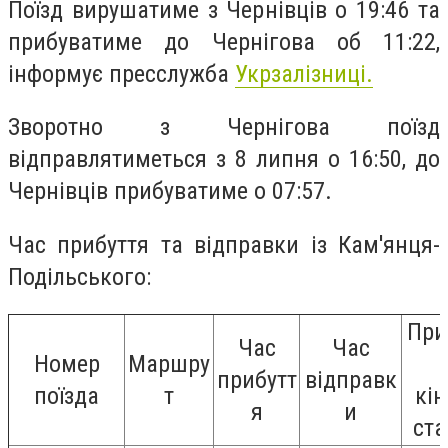
Поїзд вирушатиме з Чернівців о 19:46 та
прибуватиме до Чернігова об 11:22,
інформує пресслужба
Укрзалізниці.
Зворотно з Чернігова поїзд
відправлятиметься з 8 липня о 16:50, до
Чернівців прибуватиме о 07:57.
Час прибуття та відправки із Кам'янця-
Подільського:
При
Час
Час
Номер
Маршру
прибутт
відправк
поїзда
т
кін
я
и
ста