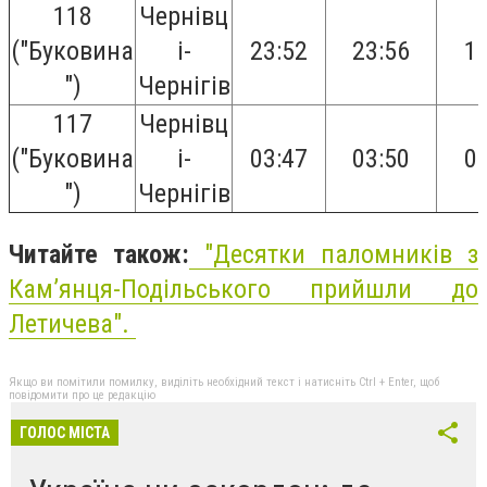
118
Чернівц
("Буковина
і-
23:52
23:56
1
")
Чернігів
117
Чернівц
("Буковина
і-
03:47
03:50
0
")
Чернігів
Читайте також:
"
Десятки паломників з
Кам’янця-Подільського прийшли до
Летичева
".
Якщо ви помітили помилку, виділіть необхідний текст і натисніть Ctrl + Enter, щоб
повідомити про це редакцію
ГОЛОС МІСТА