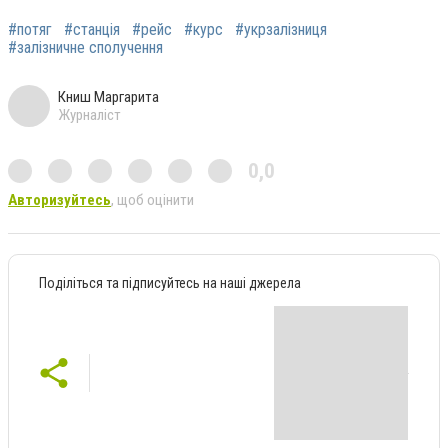
#потяг
#станція
#рейс
#курс
#укрзалізниця
#залізничне сполучення
Книш Маргарита
Журналіст
0,0
Авторизуйтесь
, щоб оцінити
Поділіться та підписуйтесь на наші джерела