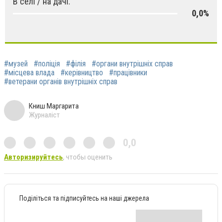
В селі / на дачі.
0,0%
#музей
#поліція
#філія
#органи внутрішніх справ
#місцева влада
#керівництво
#працівники
#ветерани органів внутрішніх справ
Книш Маргарита
Журналіст
0,0
Авторизируйтесь
, чтобы оценить
Поділіться та підписуйтесь на наші джерела