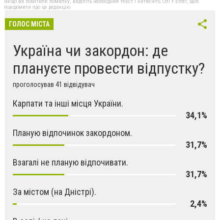
Якщо ви помітили помилку, виділіть необхідний текст і натисніть Ctrl + Enter, щоб
повідомити про це редакцію
ГОЛОС МІСТА
Україна чи закордон: де
плануєте провести відпустку?
проголосував 41 відвідувач
Карпати та інші місця України.
34,1%
Планую відпочинок закордоном.
31,7%
Взагалі не планую відпочивати.
31,7%
За містом (на Дністрі).
2,4%