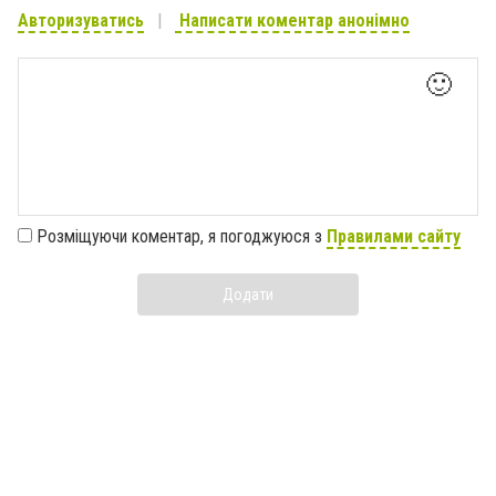
Авторизуватись
Написати коментар анонімно
🙂
Розміщуючи коментар, я погоджуюся з
Правилами сайту
Додати