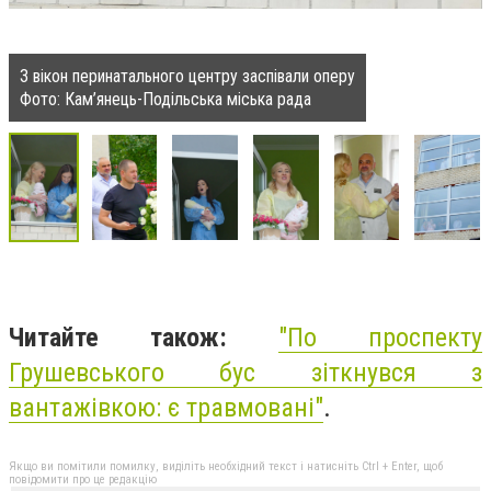
З вікон перинатального центру заспівали оперу
Фото: Кам’янець-Подільська міська рада
Читайте також:
"
По проспекту
Грушевського бус зіткнувся з
вантажівкою: є травмовані"
.
Якщо ви помітили помилку, виділіть необхідний текст і натисніть Ctrl + Enter, щоб
повідомити про це редакцію