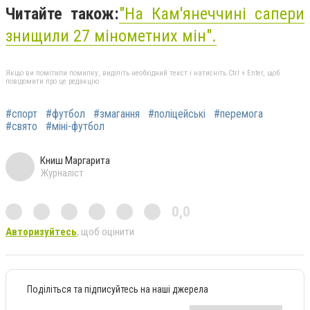
Читайте також:
"На Кам'янеччині сапери
знищили 27 мінометних мін".
Якщо ви помітили помилку, виділіть необхідний текст і натисніть Ctrl + Enter, щоб
повідомити про це редакцію
#спорт
#футбол
#змагання
#поліцейські
#перемога
#свято
#міні-футбол
Книш Маргарита
Журналіст
0,0
Авторизуйтесь
, щоб оцінити
Поділіться та підписуйтесь на наші джерела