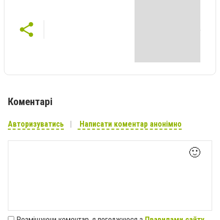
Коментарі
Авторизуватись
Написати коментар анонімно
🙂
Розміщуючи коментар, я погоджуюся з
Правилами сайту