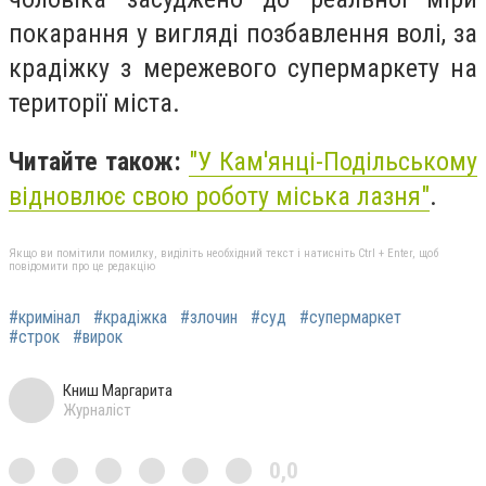
покарання у вигляді позбавлення волі, за
крадіжку з мережевого супермаркету на
території міста.
Читайте також:
"
У Кам'янці-Подільському
відновлює свою роботу міська лазня"
.
Якщо ви помітили помилку, виділіть необхідний текст і натисніть Ctrl + Enter, щоб
повідомити про це редакцію
#кримінал
#крадіжка
#злочин
#суд
#супермаркет
#строк
#вирок
Книш Маргарита
Журналіст
0,0