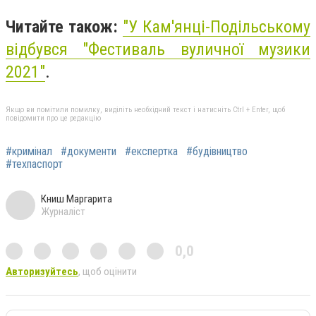
Читайте також:
"
У Кам'янці-Подільському
відбувся "Фестиваль вуличної музики
2021"
.
Якщо ви помітили помилку, виділіть необхідний текст і натисніть Ctrl + Enter, щоб
повідомити про це редакцію
#кримінал
#документи
#експертка
#будівництво
#техпаспорт
Книш Маргарита
Журналіст
0,0
Авторизуйтесь
, щоб оцінити