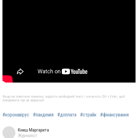
Якщо ви помітили помилку, виділіть необхідний текст і натисніть Ctrl + Enter, щоб
повідомити про це редакцію
#коронавірус
#пандемія
#доплата
#страйк
#фінансування
Книш Маргарита
Журналіст