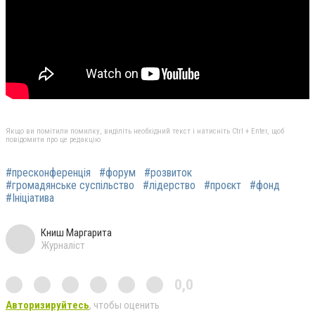
Якщо ви помітили помилку, виділіть необхідний текст і натисніть Ctrl + Enter, щоб
повідомити про це редакцію
#пресконференція
#форум
#розвиток
#громадянське суспільство
#лідерство
#проєкт
#фонд
#Ініціатива
Книш Маргарита
Журналіст
0,0
Авторизируйтесь
, чтобы оценить