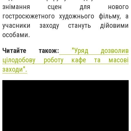
знімання сцен для нового
гостросюжетного художнього фільму, а
учасники заходу стануть дійовими
особами.
Читайте також:
"
Уряд дозволив
цілодобову роботу кафе та масові
заходи
".