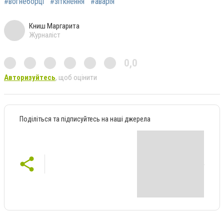
#вогнеборці
#зіткнення
#аварія
Книш Маргарита
Журналіст
0,0
Авторизуйтесь
, щоб оцінити
Поділіться та підписуйтесь на наші джерела