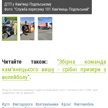
ДТП у Кам'янці-Подільському
Фото: "Служба порятунку 101 Кам'янець-Подільський"
Читайте також:
"
Збірна команда
кам'янецького вишу - срібні призери з
волейболу"
.
Якщо ви помітили помилку, виділіть необхідний текст і натисніть Ctrl + Enter, щоб
повідомити про це редакцію
#дтп
#автодорога
#рятувальники
#дснс
#автомобіль