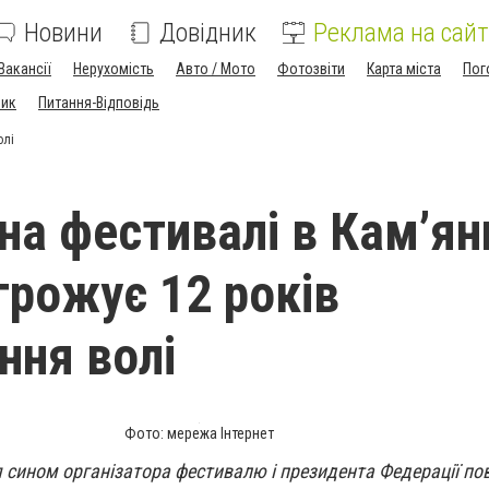
Новини
Довідник
Реклама на сайт
Вакансії
Нерухомість
Авто / Мото
Фотозвіти
Карта міста
Пог
ник
Питання-Відповідь
олі
на фестивалі в Кам’ян
грожує 12 років
ння волі
Фото: мережа Інтернет
я сином організатора фестивалю і президента Федерації по