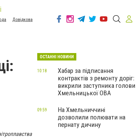
і
ода
Довідкова
ОСТАННІ НОВИНИ
ці:
Хабар за підписання
10:18
контрактів з ремонту доріг:
викрили заступника голови
Хмельницької ОВА
На Хмельниччині
09:59
дозволили полювати на
пернату дичину
вітроплавства