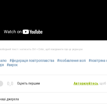
бхідний текст і натисніть Ctrl + Enter, щоб повідомити про це редакцію
валю
#федерація повітроплавства
#позбавлення волі
#повітряна 
дія
#вирок
0,0
Оцініть першим
Авторизуйтесь
, щоб
 наші джерела