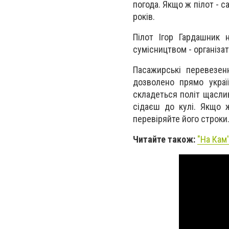
погода. Якщо ж пілот - с
років.
Пілот Ігор Гардашник 
сумісництвом - організа
Пасажирські перевезен
дозволено прямо украї
складеться політ щасливо
сідаєш до кулі. Якщо ж
перевіряйте його строки
Читайте також:
"
На Кам