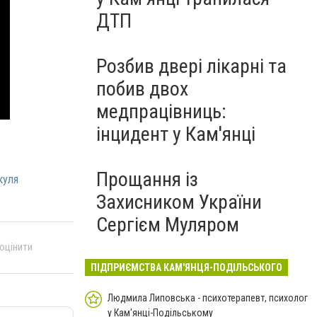
ДТП
Розбив двері лікарні та
побив двох
медпрацівниць:
інцидент у Кам'янці
Прощання із
куля
Захисником України
Сергієм Муляром
 оцінити
ПІДПРИЄМСТВА КАМ'ЯНЦЯ-ПОДІЛЬСЬКОГО
Людмила Липовська - психотерапевт, психолог
у Кам'янці-Подільському