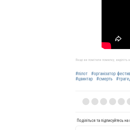
Якщо ви помітили помилку, виділіть нео
#пілот
#організатор фести
#цвинтар
#смерть
#траге
Поділіться та підписуйтесь на