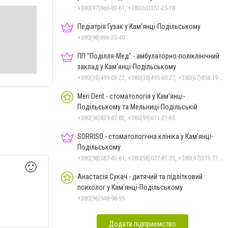
+380(97)066-83-61, +380(63)351-25-18
Педіатрія Гузак у Кам'янці-Подільському
+380(98)886-25-40
ПП "Поділля-Мед" - амбулаторно-поліклінічний
заклад у Кам’янці-Подільському
+380(38)499-03-22, +380(38)495-60-27, +380(67)858-19-75
Meri Dent - стоматологія у Кам’янці-
Подільському та Мельниці-Подільській
+380(96)839-87-82, +380(99)611-21-65
SORRISO - стоматологічна клініка у Кам'янці-
Подільському
+380(98)587-43-61, +380(98)077-81-35, +380(97)375-77-72, +380(97)982-31-07
🙂
Анастасія Сукач - дитячий та підлітковий
психолог у Кам'янці-Подільському
+380(96)948-98-95
Додати підприємство