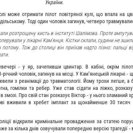
України.
олі може отримати пілот повітряної кулі, що впала на цв
дільському. Тоді один чоловік загинув, четверо травмували
ли розтрощену кисть в інституті Шалімова. Проте ампутува
 оперували у лікарні Кам'янця. Кістки склали, судини не зшил
 потому. Тож до столиці він приїхав надто пізно: пальці в
дати.
вечері - у яр, зачепивши цвинтар. В кабіні, окрім піло
-річний чоловік, загинув на місці. У Кам'янецькій лікарні - 
вели з реанімації до травматології. Йому трохи легше, а 
гна, гомілки та ребер. Уже став сідати на ліжко, розказу
в змозі. Про свій стан розказує Віктор - у нього зламаний хр
ові вживили в хребет імплант за щонайменше 30 тисяч 
поліції відкрили кримінальне провадження за статею пор
вже за кілька днів озвучували попередню версію трагедії -