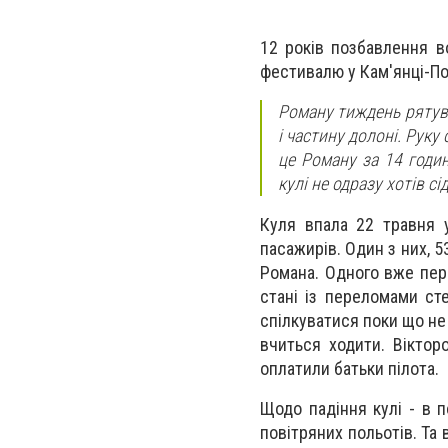
12 років позбавлення в
фестивалю у Кам'янці-По
Роману тиждень рятува
і частину долоні. Руку
це Роману за 14 годин
кулі не одразу хотів сі
Куля впала 22 травня у
пасажирів. Один з них, 53
Романа. Одного вже пере
стані із переломами сте
спілкуватися поки що не 
вчиться ходити. Віктор
оплатили батьки пілота.
Щодо падіння кулі - в 
повітряних польотів. Та 