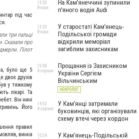
На Камʼянеччині зупинили
13:20
Вчора
п'яного водія Audi
интар під час
ся.
У старостаті Кам’янець-
12:20
Вчора
Подільської громади
ли три пальці
відкрили меморіал
и. Сказали про
загиблим захисникам
ідмерли. Пілот
Прощання із Захисником
15:08
та, було ще 5
4 серпня
України Сергієм
ще двоє друзів
Вільчинським
був у тяжкому
НЕКРОЛОГ
ють лікарі. Та
ебет. Він нині
У Кам’янці затримали
14:52
гривень. Його
4 серпня
буковинців, які організували
схему втечі через кордон
ушення правил
 мовляв, винна
У Кам’янець-Подільській
10:24