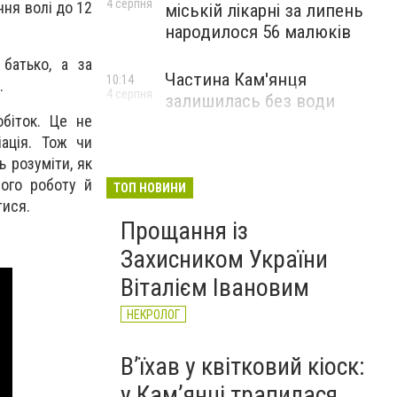
4 серпня
ння волі до 12
міській лікарні за липень
народилося 56 малюків
 батько, а за
Частина Кам'янця
10:14
.
4 серпня
залишилась без води
біток. Це не
ація. Тож чи
ь розуміти, як
його роботу й
ТОП НОВИНИ
тися.
Прощання із
Захисником України
Віталієм Івановим
НЕКРОЛОГ
Вʼїхав у квітковий кіоск:
у Камʼянці трапилася