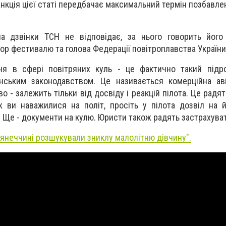
анкція цієї статі передбачає максимальний термін позбавле
на дзвінки ТСН не відповідає, за нього говорить його
тор фестивалю та голова Федерації повітроплавства України
ня в сфері повітряних куль - це фактично такий підро
нським законодавством. Це називається комерційна аві
 - залежить тільки від досвіду і реакцій пілота. Це радят
 ви наважилися на політ, просіть у пілота дозвіл на 
. Ще - документи на кулю. Юристи також радять застрахува
'янеччині розшукували зниклу малолітню дівчину
".