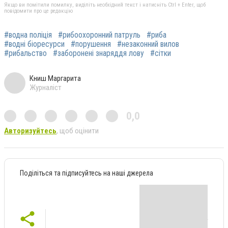
Якщо ви помітили помилку, виділіть необхідний текст і натисніть Ctrl + Enter, щоб
повідомити про це редакцію
#водна поліція
#рибоохоронний патруль
#риба
#водні біоресурси
#порушення
#незаконний вилов
#рибальство
#заборонені знаряддя лову
#сітки
Книш Маргарита
Журналіст
0,0
Авторизуйтесь
, щоб оцінити
Поділіться та підписуйтесь на наші джерела