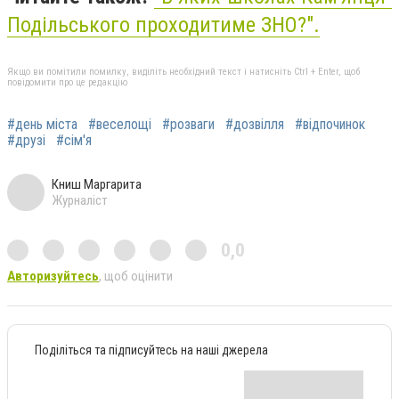
Подільського проходитиме ЗНО?".
Якщо ви помітили помилку, виділіть необхідний текст і натисніть Ctrl + Enter, щоб
повідомити про це редакцію
#день міста
#веселощі
#розваги
#дозвілля
#відпочинок
#друзі
#сім'я
Книш Маргарита
Журналіст
0,0
Авторизуйтесь
, щоб оцінити
Поділіться та підписуйтесь на наші джерела