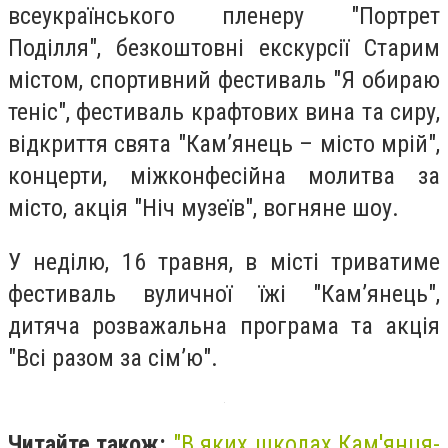
всеукраїнського пленеру "Портрет
Поділля", безкоштовні екскурсії Старим
містом, спортивний фестиваль "Я обираю
теніс", фестиваль крафтових вина та сиру,
відкриття свята "Кам’янець – місто мрій",
концерти, міжконфесійна молитва за
місто, акція "Ніч музеїв", вогняне шоу.
У неділю, 16 травня, в місті триватиме
фестиваль вуличної їжі "Кам’янець",
дитяча розважальна програма та акція
"Всі разом за сім’ю".
Читайте також:
"В яких школах Кам'янця-