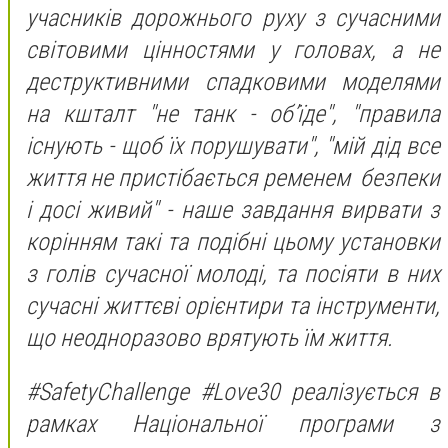
учасників дорожнього руху з сучасними
світовими цінностями у головах, а не
деструктивними спадковими моделями
на кшталт "не танк - об’їде"
, "правила
існують - щоб їх порушувати"
, "мій дід все
життя не пристібається ременем безпеки
і досі живий" -
наше завдання вирвати з
корінням такі та подібні цьому установки
з голів сучасної молоді, та посіяти в них
сучасні життєві орієнтири та інструменти,
що неодноразово врятують їм життя.
#SafetyChallenge #Love30 реалізується в
рамках Національної програми з