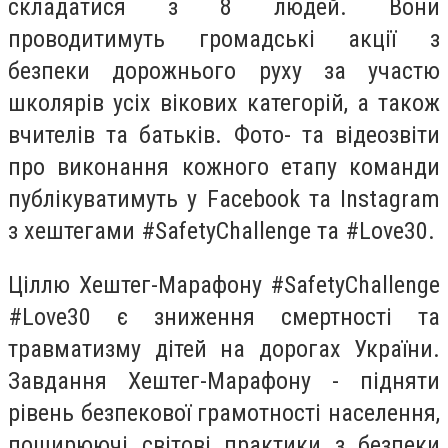
складатися з 8 людей. Вони
проводитимуть громадські акції з
безпеки дорожнього руху за участю
школярів усіх вікових категорій, а також
вчителів та батьків. Фото- та відеозвіти
про виконання кожного етапу команди
публікуватимуть у Facebook та Instagram
з хештегами #SafetyChallenge та #Love30.
Ціллю Хештег-Марафону #SafetyChallenge
#Love30
є зниження смертності та
травматизму дітей на дорогах України.
Завдання Хештег-Марафону - підняти
рівень безпекової грамотності населення,
поширюючі світові практики з безпеки