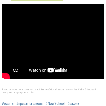
Якщо ви помітили помилку, виділіть необхідний текст і натисніть Ctrl + Enter, щоб
повідомити про це редакцію
#освіта
#приватна школа
#NewSchool
#школа