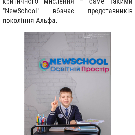
критичного мислення – саме такими
"NewSchool" вбачає представників
покоління Альфа.