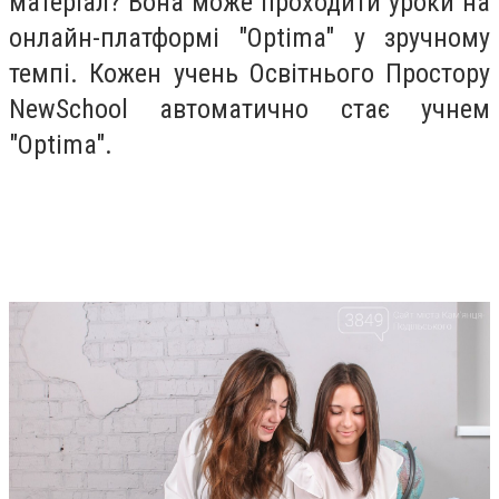
матеріал? Вона може проходити уроки на
онлайн-платформі "Оptima" у зручному
темпі. Кожен учень Освітнього Простору
NewSchool автоматично стає учнем
"Optima".