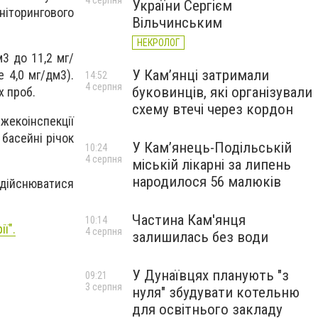
4 серпня
України Сергієм
торингового
Вільчинським
НЕКРОЛОГ
3 до 11,2 мг/
У Кам’янці затримали
 4,0 мг/дм3).
14:52
4 серпня
буковинців, які організували
х проб.
схему втечі через кордон
екоінспекції
басейні річок
У Кам’янець-Подільській
10:24
4 серпня
міській лікарні за липень
народилося 56 малюків
дійснюватися
Частина Кам'янця
10:14
ії
".
4 серпня
залишилась без води
У Дунаївцях планують "з
09:21
3 серпня
нуля" збудувати котельню
для освітнього закладу