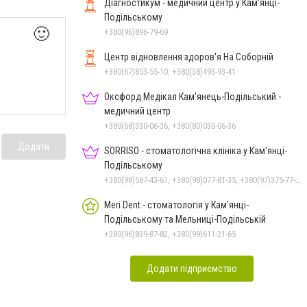
Діагностикум - медичний центр у Кам'янці-
Подільському
🙂
+380(96)896-79-69
Центр відновлення здоров'я На Соборній
+380(67)853-55-10, +380(38)493-93-41
Оксфорд Медікал Кам’янець-Подільський -
медичний центр
+380(68)330-06-36, +380(80)030-06-36
Додати
SORRISO - стоматологічна клініка у Кам'янці-
Подільському
+380(98)587-43-61, +380(98)077-81-35, +380(97)375-77-72, +380(97)982-31-07
Meri Dent - стоматологія у Кам’янці-
Подільському та Мельниці-Подільській
+380(96)839-87-82, +380(99)611-21-65
Додати підприємство