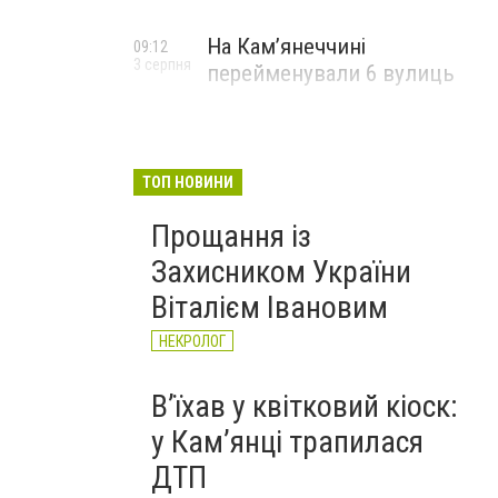
На Камʼянеччині
09:12
3 серпня
перейменували 6 вулиць
ТОП НОВИНИ
Прощання із
Захисником України
Віталієм Івановим
НЕКРОЛОГ
Вʼїхав у квітковий кіоск:
у Камʼянці трапилася
ДТП