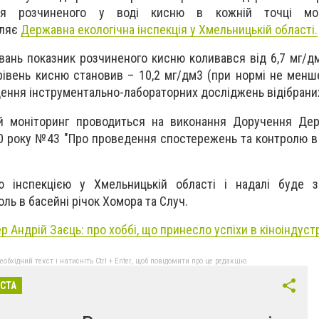
ня розчиненого у воді кисню в кожній точці моні
мляє
Державна екологічна інспекція у Хмельницькій області.
вань показник розчиненого кисню коливався від 6,7 мг/дм
рівень кисню становив – 10,2 мг/дм3 (при нормі не менше
ення інструментально-лабораторних досліджень відібрани
й моніторинг проводиться на виконання Доручення Держ
20 року №43 "Про проведення спостережень та контролю в 
 інспекцією у Хмельницькій області і надалі буде з
ль в басейні річок Хомора та Случ.
 Андрій Заєць: про хоббі, що принесло успіхи в кіноіндустр
бхідний текст і натисніть Ctrl + Enter, щоб повідомити про це редакцію
ІСТА