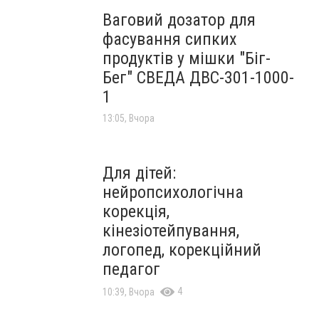
Ваговий дозатор для
фасування сипких
продуктів у мішки "Біг-
Бег" СВЕДА ДВС-301-1000-
1
13:05, Вчора
Для дітей:
нейропсихологічна
корекція,
кінезіотейпування,
логопед, корекційний
педагог
4
10:39, Вчора