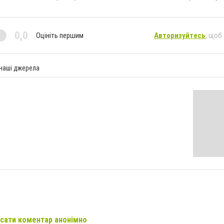
0,0
Оцініть першим
Авторизуйтесь
, щоб
 наші джерела
сати коментар анонімно