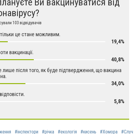
плануєте Ви вакцинуватися від
онавірусу?
ували 103 відвідувачів
к тільки це стане можливим.
19,4%
роти вакцинації.
40,8%
ле лише після того, як буде підтвердження, що вакцина
на.
34,0%
відповісти.
5,8%
ження
#інспектори
#річка
#екологія
#кисень
#Хомора
#Случ