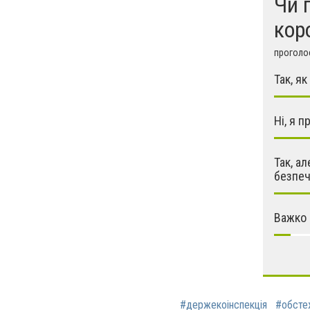
Чи 
кор
проголос
Так, я
Ні, я п
Так, а
безпеч
Важко 
#держекоінспекція
#обсте