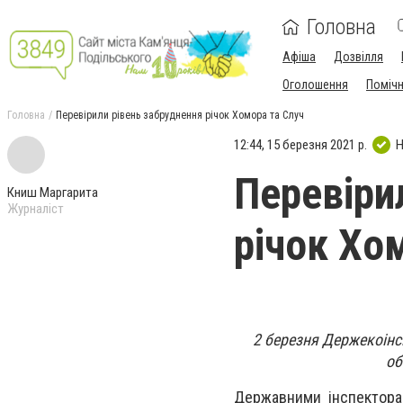
Головна
Афіша
Дозвілля
Оголошення
Поміч
Головна
Перевірили рівень забруднення річок Хомора та Случ
12:44, 15 березня 2021 р.
Н
Перевіри
Книш Маргарита
Журналіст
річок Хо
2 березня Держекоінс
об
Державними інспектора