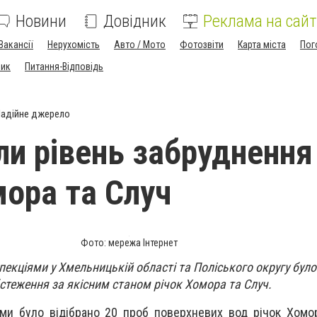
Новини
Довідник
Реклама на сайт
Вакансії
Нерухомість
Авто / Мото
Фотозвіти
Карта міста
Пог
ник
Питання-Відповідь
адійне джерело
ли рівень забруднення
мора та Случ
Фото: мережа Інтернет
пекціями у Хмельницькій області та Поліського округу бул
стеження за якісним станом річок Хомора та Случ.
ми було відібрано 20 проб поверхневих вод річок Хомо