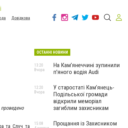
і
ода
Довідкова
ОСТАННІ НОВИНИ
На Камʼянеччині зупинили
13:20
Вчора
п'яного водія Audi
У старостаті Кам’янець-
12:20
Вчора
Подільської громади
відкрили меморіал
загиблим захисникам
о проведено
Прощання із Захисником
15:08
ра та Случ та