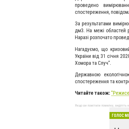
проведено вимірюван
спостереження, повідо
За результатами вимірю
дм3. На межі областей 
Наразі розпочато провед
Нагадуємо, що кризови
України від 31 січня 20
Хомора та Случ".
Державною екологічною
спостереження та контро
Читайте також:
"
Режисер
Якщо ви помітили помилку, виділіть нео
ГОЛОС М