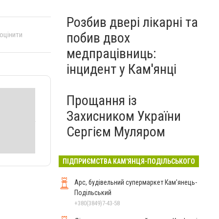
Розбив двері лікарні та
побив двох
 оцінити
медпрацівниць:
інцидент у Кам'янці
Прощання із
Захисником України
Сергієм Муляром
ПІДПРИЄМСТВА КАМ'ЯНЦЯ-ПОДІЛЬСЬКОГО
Арс, будівельний супермаркет Кам'янець-
Подільський
+380(3849)7-43-58