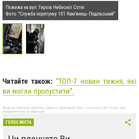
Пожежа на вул. Героїв Небесної Сотні
Фото: "Служба порятунку 101 Кам'янець-Подільський"
Читайте також:
"
ТОП-7 новин тижня, які
ви могли пропустити
".
Якщо ви помітили помилку, виділіть необхідний текст і натисніть Ctrl + Enter, щоб
повідомити про це редакцію
ГОЛОС МІСТА
Чи плануєте Ви