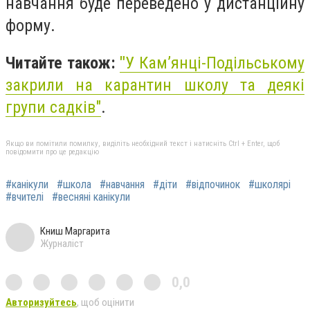
навчання буде переведено у дистанційну
форму.
Читайте також:
"
У Кам’янці-Подільському
закрили на карантин школу та деякі
групи садків"
.
Якщо ви помітили помилку, виділіть необхідний текст і натисніть Ctrl + Enter, щоб
повідомити про це редакцію
#канікули
#школа
#навчання
#діти
#відпочинок
#школярі
#вчителі
#весняні канікули
Книш Маргарита
Журналіст
0,0
Авторизуйтесь
, щоб оцінити