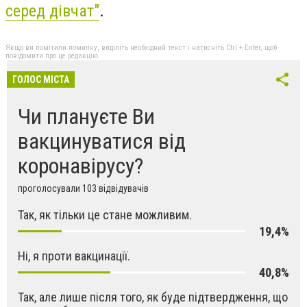
серед дівчат"
.
Якщо ви помітили помилку, виділіть необхідний текст і натисніть Ctrl + Enter, щоб
повідомити про це редакцію
ГОЛОС МІСТА
Чи плануєте Ви
вакцинуватися від
коронавірусу?
проголосували 103 відвідувачів
Так, як тільки це стане можливим.
19,4%
Ні, я проти вакцинації.
40,8%
Так, але лише після того, як буде підтвердження, що