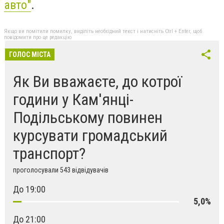
авто"
.
Якщо ви помітили помилку, виділіть необхідний текст і натисніть Ctrl + Enter, щоб
повідомити про це редакцію
ГОЛОС МІСТА
Як Ви вважаєте, до котрої
години у Кам'янці-
Подільському повинен
курсувати громадський
транспорт?
проголосували 543 відвідувачів
До 19:00
5,0%
До 21:00