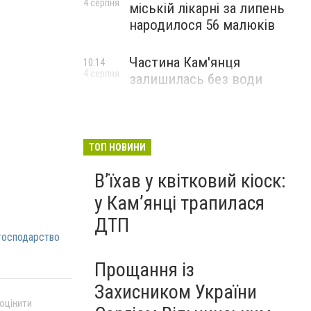
4 серпня
міській лікарні за липень
народилося 56 малюків
Частина Кам'янця
10:14
4 серпня
залишилась без води
ТОП НОВИНИ
Вʼїхав у квітковий кіоск:
у Камʼянці трапилася
ДТП
господарство
Прощання із
Захисником України
 оцінити