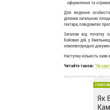
оформлення та отримал
Для ведення особисто
ділянки загальною площе
гектара, повідомляє пр
Загалом від початку з
бойових дій, у Хмельниц
землевпорядної документ
Наступну кількість заяв 
Читайте також:
"
Як кам
Якщо ви помітили помилку, виділіть нео
ГОЛОС М
Як 
Кам