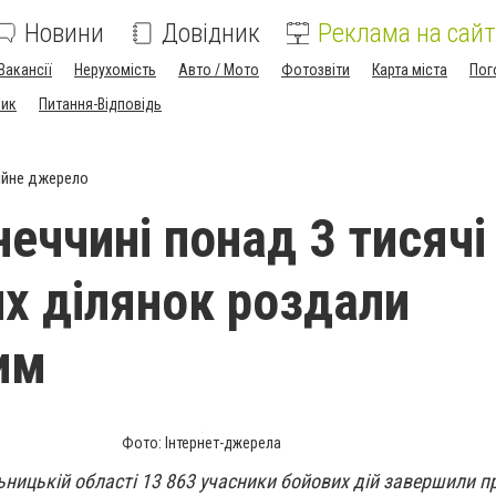
Новини
Довідник
Реклама на сайт
Вакансії
Нерухомість
Авто / Мото
Фотозвіти
Карта міста
Пог
ник
Питання-Відповідь
ійне джерело
неччині понад 3 тисячі
х ділянок роздали
им
Фото: Інтернет-джерела
ьницькій області 13 863 учасники бойових дій завершили п