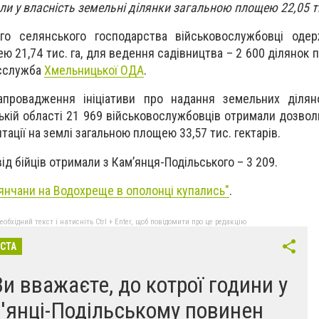
и у власність земельні ділянки загальною площею 22,05 ти
го селянського господарства військовослужбовці оде
ю 21,74 тис. га, для ведення садівництва – 2 600 ділянок
есслужба
Хмельницької ОДА
.
апровадження ініціативи про надання земельних ділян
ькій області 21 969 військовослужбовців отримали дозвол
ації на землі загальною площею 33,57 тис. гектарів.
від бійців отримали з Кам’янця-Подільського – 3 209.
'янчани на Водохреще в ополонці купались
"
.
бхідний текст і натисніть Ctrl + Enter, щоб повідомити про це редакцію
ІСТА
Ви вважаєте, до котрої години у
'янці-Подільському повинен