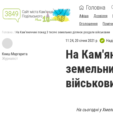
Головна
Афіша
Дозвілля
Оголошення
Поміч
Головна
На Кам'янеччині понад 3 тисячі земельних ділянок роздали військовим
11:24, 20 січня 2021 р.
Над
На Кам'я
Книш Маргарита
Журналіст
земельни
військов
На сьогодні у Хмел