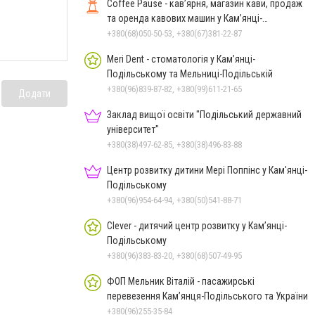
Coffee Pause - кав’ярня, магазин кави, продаж
та оренда кавових машин у Кам’янці-
Подільському
+380(68)050-50-53, +380(67)381-22-87
Meri Dent - стоматологія у Кам’янці-
Подільському та Мельниці-Подільській
+380(96)839-87-82, +380(99)611-21-65
Додати
Заклад вищої освіти "Подільський державний
університет"
+380(38)497-62-85, +380(38)496-83-88
Центр розвитку дитини Мері Поппінс у Кам'янці-
Подільському
+380(96)954-64-94, +380(50)541-88-71
Clever - дитячий центр розвитку у Кам’янці-
Подільському
+380(96)383-83-20, +380(68)507-49-95
ФОП Мельник Віталій - пасажирські
перевезення Кам’янця-Подільського та України
+380(96)255-35-84