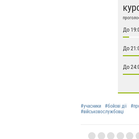
кур
проголос
До 19:
До 21:
До 24:
#учасники
#бойові дії
#пр
#військовослужбовці