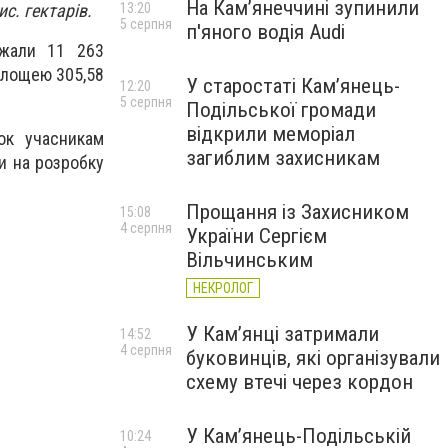
На Камʼянеччині зупинили
с. гектарів.
13:20
5 серпня
п'яного водія Audi
ржали 11 263
 площею 305,58
У старостаті Кам’янець-
12:20
5 серпня
Подільської громади
відкрили меморіал
ок учасникам
загиблим захисникам
и на розробку
Прощання із Захисником
15:08
4 серпня
України Сергієм
Вільчинським
НЕКРОЛОГ
У Кам’янці затримали
14:52
4 серпня
буковинців, які організували
схему втечі через кордон
У Кам’янець-Подільській
10:24