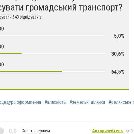
сувати громадський транспорт?
ували 543 відвідувачів
00
5,0%
00
30,6%
00
64,5%
оцедура оформлення
#власність
#земельні ділянки
#селянське 
0,0
Оцініть першим
Авторизуйтесь
, щоб