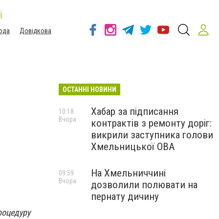
і
ода
Довідкова
ОСТАННІ НОВИНИ
Хабар за підписання
10:18
Вчора
контрактів з ремонту доріг:
викрили заступника голови
Хмельницької ОВА
На Хмельниччині
09:59
Вчора
дозволили полювати на
пернату дичину
роцедуру