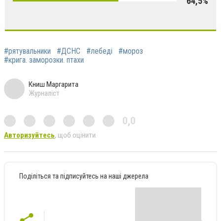
64,5%
#рятувальники
#ДСНС
#лебеді
#мороз
#крига. заморозки. птахи
Книш Маргарита
Журналіст
0,0
Авторизуйтесь
, щоб оцінити
Поділіться та підписуйтесь на наші джерела