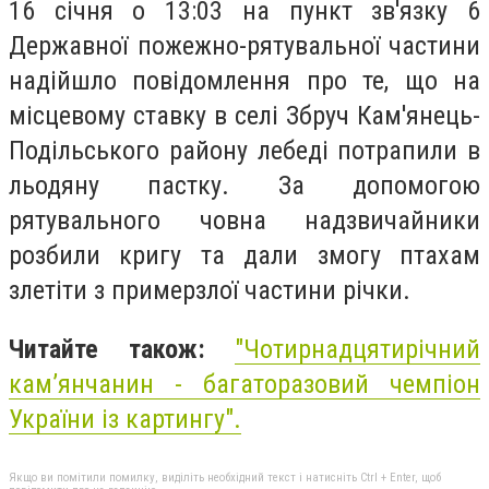
16 січня о 13:03 на пункт зв'язку 6
Державної пожежно-рятувальної частини
надійшло повідомлення про те, що на
місцевому ставку в селі Збруч Кам'янець-
Подільського району лебеді потрапили в
льодяну пастку. За допомогою
рятувального човна надзвичайники
розбили кригу та дали змогу птахам
злетіти з примерзлої частини річки.
Читайте також:
"
Чотирнадцятирічний
кам’янчанин - багаторазовий чемпіон
України із картингу
".
Якщо ви помітили помилку, виділіть необхідний текст і натисніть Ctrl + Enter, щоб