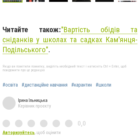
Читайте також:
"
Вартість обідів та
сніданків у школах та садках Кам'янця-
Подільського"
.
Якщо ви помітили помилку, виділіть необхідний текст і натисніть Ctrl + Enter, щоб
повідомити про це редакцію
#освіта
#дистанційне навчання
#карантин
#школи
Ірина Ільницька
Керівник проєкту
0,0
Авторизуйтесь
, щоб оцінити