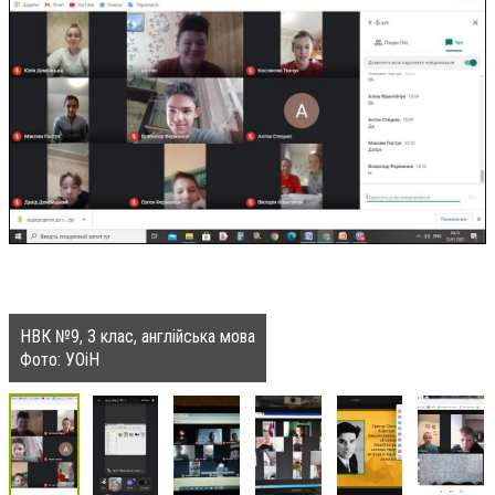
НВК №9, 3 клас, англійська мова
Фото: УОіН