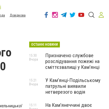
і
ода
Довідкова
ОСТАННІ НОВИНИ
ого
Призначено службове
15:30
Вчора
розслідування пожежі на
00
сміттєзвалищі у Кам’янці
У Кам’янці-Подільському
15:21
Вчора
патрульні виявили
нетверезого водія
На Камʼянеччині двоє
мельницької
15:11