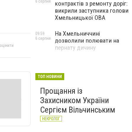
6 серпня
контрактів з ремонту доріг:
викрили заступника голови
Хмельницької ОВА
На Хмельниччині
09:59
6 серпня
дозволили полювати на
 оцінити
пернату дичину
ТОП НОВИНИ
Прощання із
Захисником України
Сергієм Вільчинським
НЕКРОЛОГ