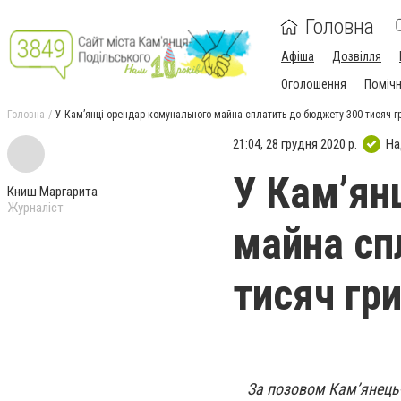
Головна
Афіша
Дозвілля
Оголошення
Поміч
Головна
У Кам’янці орендар комунального майна сплатить до бюджету 300 тисяч г
21:04, 28 грудня 2020 р.
На
У Кам’ян
Книш Маргарита
Журналіст
майна сп
тисяч гр
За позовом Кам’янець