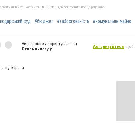
бхідний текст і натисніть Ctrl + Enter, щоб повідомити про це редакцію
подарський суд
#бюджет
#заборгованість
#комунальне майно
Високі оцінки користувачів за
Авторизуйтесь
, щоб
Стиль викладу
 наші джерела