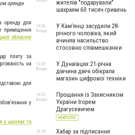
Вчора
жителів "подарували"
ром оренди
шахраям 60 тисяч гривень
в оренду для
У Камʼянці засудили 28-
15:06
е приміщення
Вчора
річного чоловіка, який
ької обласної
вчиняв насильство
стосовно співмешканки
дар плату за
У Дунаївцях 21-річна
ргованість на
15:00
Вчора
дівчина двічі обікрала
магазин цифрової техніки
підставою для
Прощання із Захисником
14:53
Вчора
України Ігорем
обов’язання у
Драгусевичем
НЕКРОЛОГ
я у школах та
Хабар за підписання
10:18