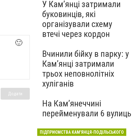
У Кам’янці затримали
буковинців, які
організували схему
втечі через кордон
🙂
Вчинили бійку в парку: у
Кам’янці затримали
трьох неповнолітніх
хуліганів
Додати
На Камʼянеччині
перейменували 6 вулиць
ПІДПРИЄМСТВА КАМ'ЯНЦЯ-ПОДІЛЬСЬКОГО