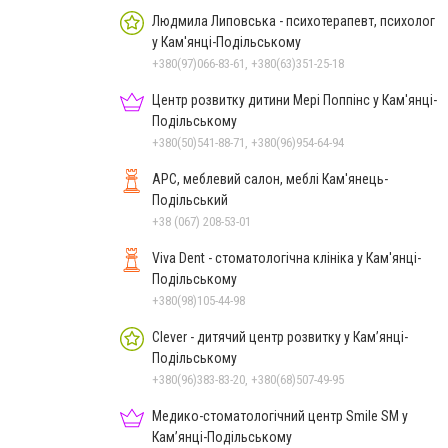
Людмила Липовська - психотерапевт, психолог
у Кам'янці-Подільському
+380(97)066-83-61, +380(63)351-25-18
Центр розвитку дитини Мері Поппінс у Кам'янці-
Подільському
+380(50)541-88-71, +380(96)954-64-94
АРС, меблевий салон, меблі Кам'янець-
Подільський
+38 (067) 208-53-01
Viva Dent - стоматологічна клініка у Кам'янці-
Подільському
+380(98)105-44-98
Clever - дитячий центр розвитку у Кам’янці-
Подільському
+380(96)383-83-20, +380(68)507-49-95
Медико-стоматологічний центр Smile SM у
Кам’янці-Подільському