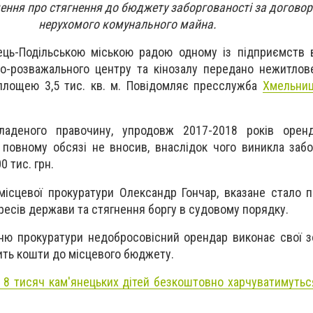
шення про стягнення до бюджету заборгованості за догово
нерухомого комунального майна.
ець-Подільською міською радою одному із підприємств 
о-розважального центру та кінозалу передано нежитлов
площею 3,5 тис. кв. м. Повідомляє пресслужба
Хмельниц
аденого правочину, упродовж 2017-2018 років орен
повному обсязі не вносив, внаслідок чого виникла забо
0 тис. грн.
місцевої прокуратури Олександр Гончар, вказане стало 
ресів держави та стягнення боргу в судовому порядку.
нню прокуратури недобросовісний орендар виконає свої з
ить кошти до місцевого бюджету.
8 тисяч кам'янецьких дітей безкоштовно харчуватимутьс