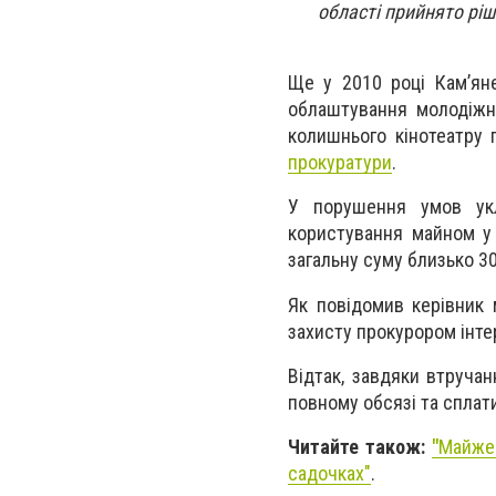
області прийнято рі
Ще у 2010 році Кам’ян
облаштування молодіжн
колишнього кінотеатру 
прокуратури
.
У порушення умов укл
користування майном у 
загальну суму близько 30
Як повідомив керівник 
захисту прокурором інте
Відтак, завдяки втруча
повному обсязі та сплат
Читайте також
:
"
Майже 
садочках"
.