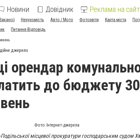
Новини
Довідник
Реклама на сайт
Вакансії
Нерухомість
Авто / Мото
Фотозвіти
Карта міста
Пог
ник
Питання-Відповідь
ривень
дійне джерело
ці орендар комунальн
латить до бюджету 3
ивень
Фото: Інтернет-джерела
-Подільської місцевої прокуратури господарським судом Х