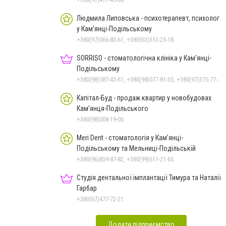
Людмила Липовська - психотерапевт, психолог
у Кам'янці-Подільському
+380(97)066-83-61, +380(63)351-25-18
SORRISO - стоматологічна клініка у Кам'янці-
Подільському
+380(98)587-43-61, +380(98)077-81-35, +380(97)375-77-72, +380(97)982-31-07
Капітал-Буд - продаж квартир у новобудовах
Кам’янця-Подільського
+380(98)008-19-00
Meri Dent - стоматологія у Кам’янці-
Подільському та Мельниці-Подільській
+380(96)839-87-82, +380(99)611-21-65
Студія дентальної імплантації Тимура та Наталії
Гарбар
+380(67)477-72-21
Додати підприємство