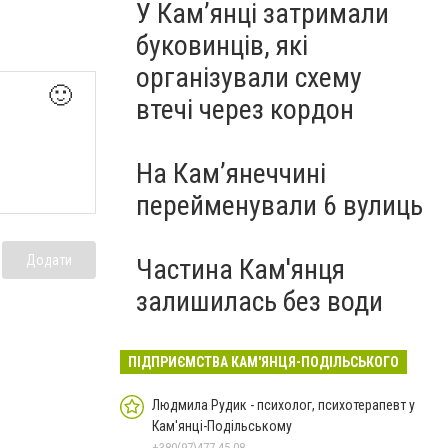
У Кам’янці затримали
буковинців, які
організували схему
🙂
втечі через кордон
На Камʼянеччині
перейменували 6 вулиць
Додати
Частина Кам'янця
залишилась без води
ПІДПРИЄМСТВА КАМ'ЯНЦЯ-ПОДІЛЬСЬКОГО
Людмила Рудик - психолог, психотерапевт у
Кам'янці-Подільському
+380(97)477-45-08