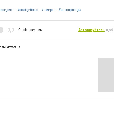
сипедист
#поліцейські
#смерть
#автопригода
0,0
Оцініть першим
Авторизуйтесь
, щоб
 наші джерела