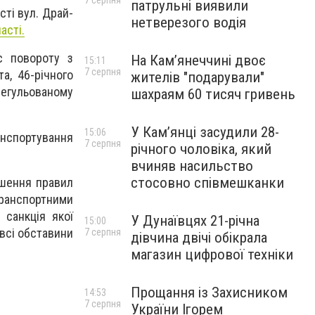
7 серпня
патрульні виявили
ті вул. Драй-
нетверезого водія
асті.
с повороту з
На Камʼянеччині двоє
15:11
7 серпня
а, 46-річного
жителів "подарували"
регульованому
шахраям 60 тисяч гривень
У Камʼянці засудили 28-
15:06
анспортування
7 серпня
річного чоловіка, який
вчиняв насильство
стосовно співмешканки
ушення правил
транспортними
 санкція якої
У Дунаївцях 21-річна
15:00
 всі обставини
7 серпня
дівчина двічі обікрала
магазин цифрової техніки
Прощання із Захисником
14:53
7 серпня
України Ігорем