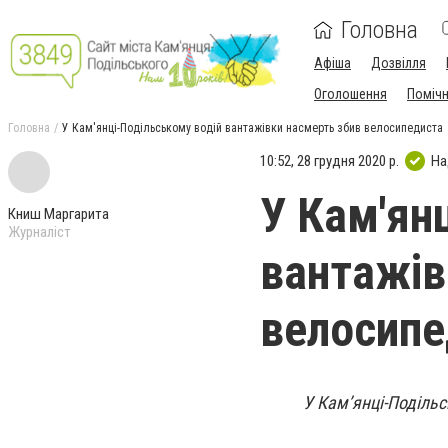
Головна
Афіша
Дозвілля
Оголошення
Поміч
Головна
У Кам'янці-Подільському водій вантажівки насмерть збив велосипедиста
10:52, 28 грудня 2020 р.
На
У Кам'ян
Книш Маргарита
Журналіст
вантажів
велосипе
У Кам’янці-Подільс