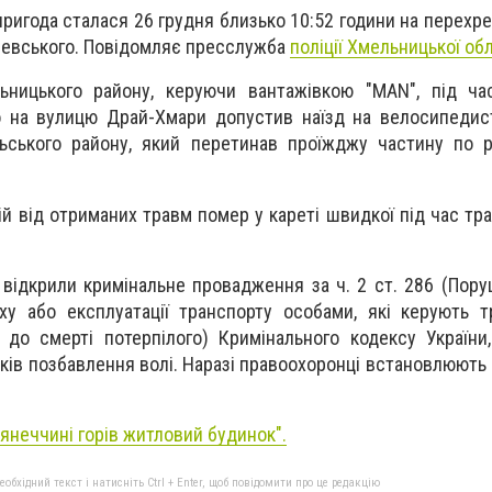
игода сталася 26 грудня близько 10:52 години на перехрес
шевського. Повідомляє пресслужба
поліції Хмельницької обл
ьницького району, керуючи вантажівкою "MAN", під ча
 на вулицю Драй-Хмари допустив наїзд на велосипедист
льського району, який перетинав проїжджу частину по 
ій від отриманих травм помер у кареті швидкої під час тр
 відкрили кримінальне провадження за ч. 2 ст. 286 (Пор
ху або експлуатації транспорту особами, які керують 
до смерті потерпілого) Кримінального кодексу України,
оків позбавлення волі. Наразі правоохоронці встановлюють
'янеччині горів житловий будинок
".
бхідний текст і натисніть Ctrl + Enter, щоб повідомити про це редакцію