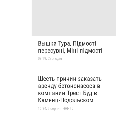
Вышка Тура, Підмості
пересувні, Міні підмості
08:19, Сьогодні
Шесть причин заказать
аренду бетононасоса в
компании Трест Буд в
Каменц-Подольском
16
10:34, 5 серпня