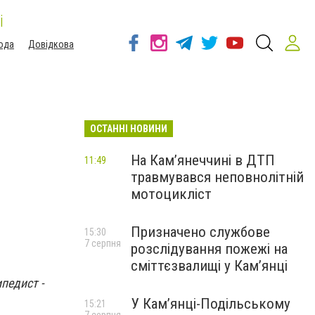
і
ода
Довідкова
ОСТАННІ НОВИНИ
На Кам’янеччині в ДТП
11:49
травмувався неповнолітній
мотоцикліст
Призначено службове
15:30
7 серпня
розслідування пожежі на
сміттєзвалищі у Кам’янці
педист -
У Кам’янці-Подільському
15:21