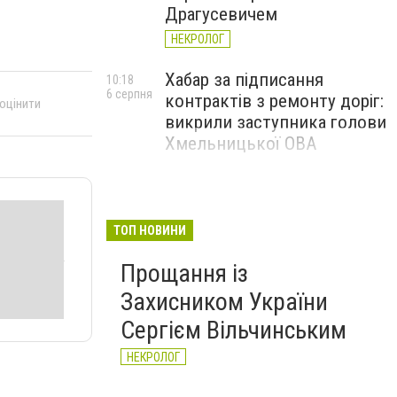
Драгусевичем
НЕКРОЛОГ
Хабар за підписання
10:18
6 серпня
контрактів з ремонту доріг:
 оцінити
викрили заступника голови
Хмельницької ОВА
ТОП НОВИНИ
Прощання із
Захисником України
Сергієм Вільчинським
НЕКРОЛОГ