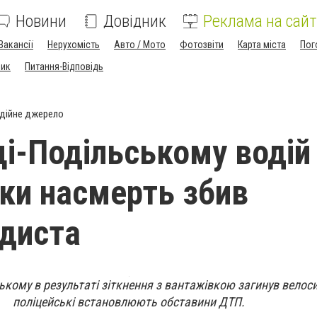
Новини
Довідник
Реклама на сайт
Вакансії
Нерухомість
Авто / Мото
Фотозвіти
Карта міста
Пог
ник
Питання-Відповідь
дійне джерело
ці-Подільському водій
ки насмерть збив
диста
ькому в результаті зіткнення з вантажівкою загинув велоси
поліцейські встановлюють обставини ДТП.