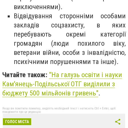
виключеннями).
Відвідування сторонніми особами
закладів соцзахисту, в яких
перебувають окремі категорії
громадян (люди похилого віку,
ветерани війни, особи з інвалідністю,
психічними порушеннями та інше).
Читайте також:
"
На галузь освіти і науки
Кам'янець-Подільської ОТГ виділили з
бюджету 500 мільйонів гривень"
.
Якщо ви помітили помилку, виділіть необхідний текст і натисніть Ctrl + Enter, щоб
повідомити про це редакцію
ГОЛОС МІСТА