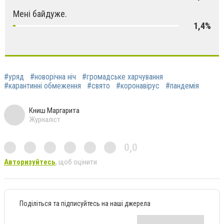
Мені байдуже.
1,4%
#уряд
#новорічна ніч
#громадське харчування
#карантинні обмеження
#свято
#коронавірус
#пандемія
Книш Маргарита
Журналіст
0,0
Авторизуйтесь
, щоб оцінити
Поділіться та підписуйтесь на наші джерела