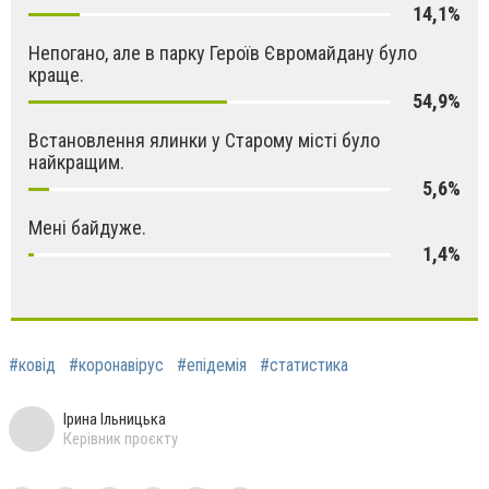
14,1%
Непогано, але в парку Героїв Євромайдану було
краще.
54,9%
Встановлення ялинки у Старому місті було
найкращим.
5,6%
Мені байдуже.
1,4%
#ковід
#коронавірус
#епідемія
#статистика
Ірина Ільницька
Керівник проєкту