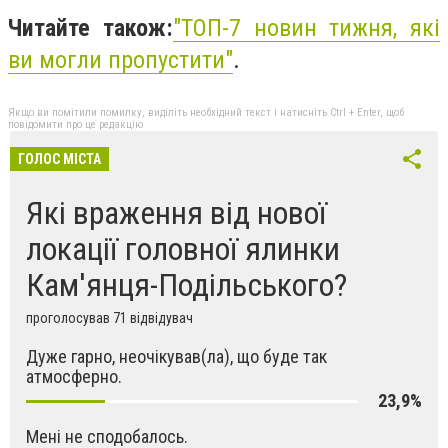
Читайте також:
"
ТОП-7 новин тижня, які
ви могли пропустити"
.
Якщо ви помітили помилку, виділіть необхідний текст і натисніть Ctrl + Enter, щоб
повідомити про це редакцію
ГОЛОС МІСТА
Які враження від нової
локації головної ялинки
Кам'янця-Подільського?
проголосував 71 відвідувач
Дуже гарно, неочікував(ла), що буде так
атмосферно.
23,9%
Мені не сподобалось.