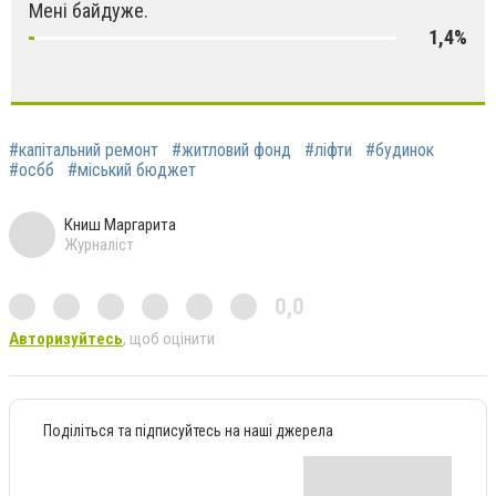
Мені байдуже.
1,4%
#капітальний ремонт
#житловий фонд
#ліфти
#будинок
#осбб
#міський бюджет
Книш Маргарита
Журналіст
0,0
Авторизуйтесь
, щоб оцінити
Поділіться та підписуйтесь на наші джерела