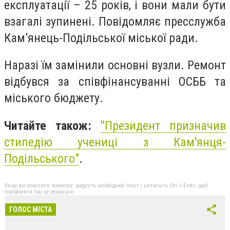
експлуатації – 25 років, і вони мали бути
взагалі зупинені. Повідомляє пресслужба
Кам’янець-Подільської міської ради.
Наразі їм замінили основні вузли. Ремонт
відбувся за співфінансуванні ОСББ та
міського бюджету.
Читайте також:
"
Президент призначив
стипедію учениці з Кам'янця-
Подільського"
.
Якщо ви помітили помилку, виділіть необхідний текст і натисніть Ctrl + Enter, щоб
повідомити про це редакцію
ГОЛОС МІСТА