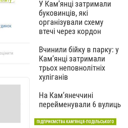
У Кам’янці затримали
буковинців, які
організували схему
удинок
втечі через кордон
Вчинили бійку в парку: у
 оцінити
Кам’янці затримали
трьох неповнолітніх
хуліганів
На Камʼянеччині
перейменували 6 вулиць
ПІДПРИЄМСТВА КАМ'ЯНЦЯ-ПОДІЛЬСЬКОГО