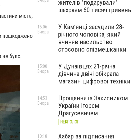
Вчора
жителів "подарували"
.
шахраям 60 тисяч гривень
астини міста,
У Камʼянці засудили 28-
15:06
Вчора
річного чоловіка, який
ем пошкоджено
вчиняв насильство
стосовно співмешканки
 не було.
У Дунаївцях 21-річна
15:00
Вчора
дівчина двічі обікрала
магазин цифрової техніки
Прощання із Захисником
14:53
Вчора
України Ігорем
Драгусевичем
НЕКРОЛОГ
Хабар за підписання
10:18