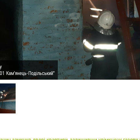
у
01 Кам'янець-Подільський"
анин замкнув двері квартири, залишивши увімкнену газову