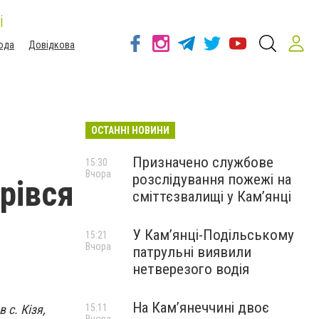
і
ода
Довідкова
ОСТАННІ НОВИНИ
Призначено службове
15:30
Вчора
розслідування пожежі на
рівся
сміттєзвалищі у Кам’янці
У Кам’янці-Подільському
15:21
Вчора
патрульні виявили
нетверезого водія
На Камʼянеччині двоє
 с. Кізя,
15:11