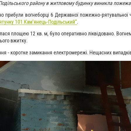
Подільського району в житловому будинку виникла пожежа
но прибули вогнеборці 6 Державної пожежно-рятувальної ч
ятунку 101 Кам'янець-Подільський"
.
ася площею 12 кв. м, було оперативно ліквідовано. Вогн
ього вжитку.
ня - коротке замикання електромережі. Нещасних випадків