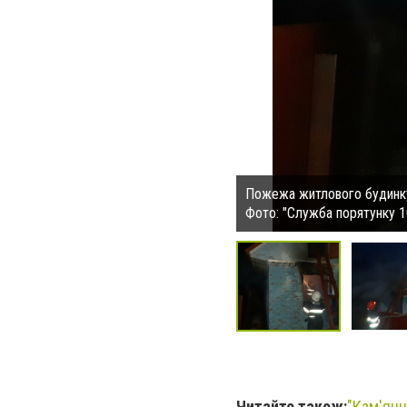
Пожежа житлового будинк
Фото: "Служба порятунку 1
Читайте також:
"
Кам'янч