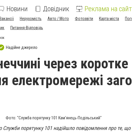
Новини
Довідник
Реклама на сайт
Вакансії
Нерухомість
Авто / Мото
Фотозвіти
Карта міста
Пог
ник
Питання-Відповідь
нок
Надійне джерело
неччині через коротке
я електромережі заго
Фото: "Служба порятунку 101 Кам'янець-Подільський"
о Служби порятунку 101 надійшло повідомлення про те, що в