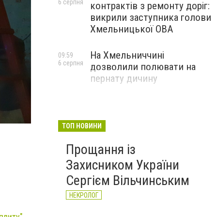
6 серпня
контрактів з ремонту доріг:
викрили заступника голови
Хмельницької ОВА
На Хмельниччині
09:59
6 серпня
дозволили полювати на
пернату дичину
Пожежа житлового будинку
Фото: "Служба порятунку 101 Кам'янець-Подільськ
ТОП НОВИНИ
Прощання із
Захисником України
Сергієм Вільчинським
НЕКРОЛОГ
 плиту
".