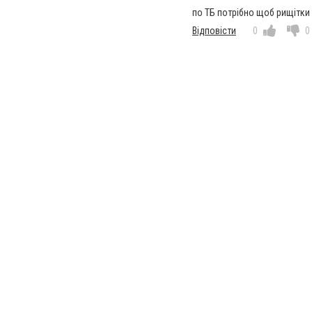
по ТБ потрiбно щоб рищiтки
Відповісти
0
0