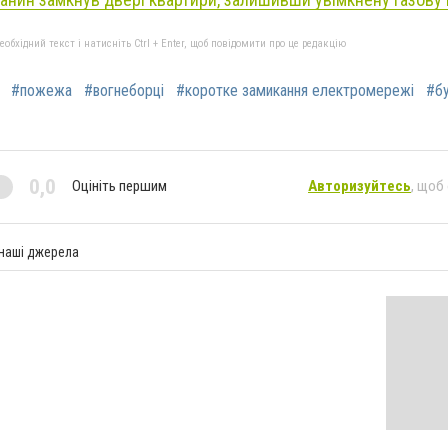
бхідний текст і натисніть Ctrl + Enter, щоб повідомити про це редакцію
#пожежа
#вогнеборці
#коротке замикання електромережі
#б
0,0
Оцініть першим
Авторизуйтесь
, щоб
 наші джерела