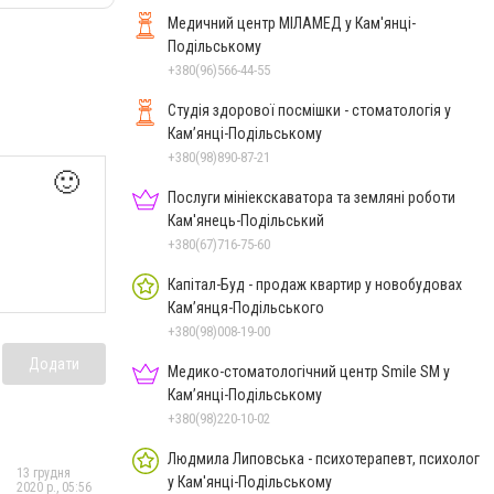
Медичний центр МІЛАМЕД у Кам'янці-
Подільському
+380(96)566-44-55
Студія здорової посмішки - стоматологія у
Кам’янці-Подільському
+380(98)890-87-21
🙂
Послуги мініекскаватора та земляні роботи
Кам'янець-Подільський
+380(67)716-75-60
Капітал-Буд - продаж квартир у новобудовах
Кам’янця-Подільського
+380(98)008-19-00
Додати
Медико-стоматологічний центр Smile SM у
Кам’янці-Подільському
+380(98)220-10-02
Людмила Липовська - психотерапевт, психолог
13 грудня
у Кам'янці-Подільському
2020 р., 05:56