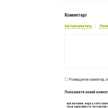
Коментарі
Авторизуватись
Напи
Розміщуючи коментар, 
Показувати новий комен
при желании. видя у себя зав
свои зависимости. потом/завт