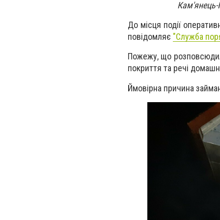
Кам'янець-
До місця події оператив
повідомляє
"
Служба пор
Пожежу, що розповсюдил
покриття та речі домашн
Ймовірна причина займан