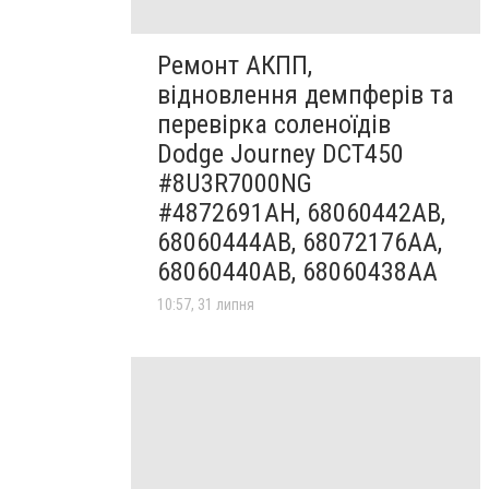
Ремонт АКПП,
відновлення демпферів та
перевірка соленоїдів
Dodge Journey DCT450
#8U3R7000NG
#4872691AH, 68060442AB,
68060444AB, 68072176AA,
68060440AB, 68060438AA
10:57, 31 липня