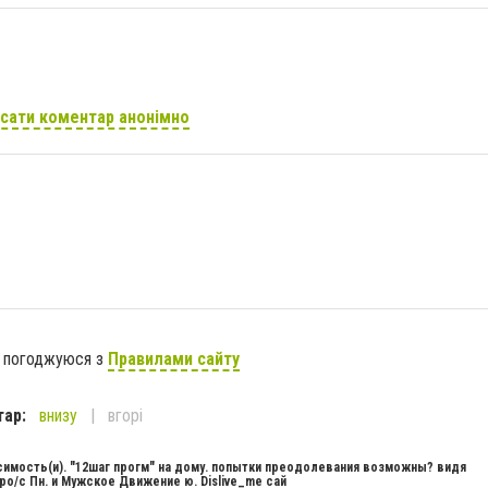
сати коментар анонімно
я погоджуюся з
Правилами сайту
тар:
внизу
вгорі
исимость(и). "12шаг прогм" на дому. попытки преодолевания возможны? видя
ро/с Пн. и Мужское Движение ю. Dislive_me сай