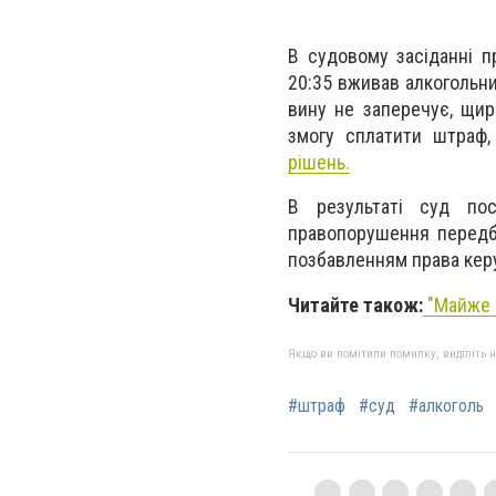
В судовому засіданні п
20:35 вживав алкогольний
вину не заперечує, щир
змогу сплатити штраф
рішень.
В результаті суд пос
правопорушення передба
позбавленням права керу
Читайте також:
"
Майже с
Якщо ви помітили помилку, виділіть нео
#штраф
#суд
#алкоголь