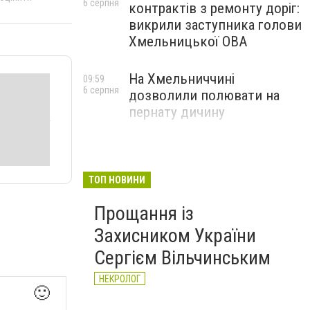
6 серпня
контрактів з ремонту доріг:
викрили заступника голови
Хмельницької ОВА
На Хмельниччині
09:59
6 серпня
дозволили полювати на
пернату дичину
ТОП НОВИНИ
Прощання із
Захисником України
Сергієм Вільчинським
НЕКРОЛОГ
🙂