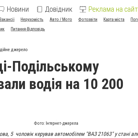
Новини
Довідник
Реклама на сайт
Вакансії
Нерухомість
Авто / Мото
Фотозвіти
Карта міста
Пог
ник
Питання-Відповідь
дійне джерело
ці-Подільському
али водія на 10 200
Фото: Інтернет-джерела
кова, 5 чоловік керував автомобілем "ВАЗ 21063" у стані а