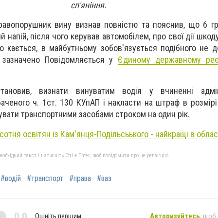
сп'яніння.
равопорушник вину визнав повністю та пояснив, що 6 г
 напій, після чого керував автомобілем, про свої дії шкод
о кається, в майбутньому зобов'язується подібного не д
, зазначено Повідомляється у
Єдиному державному реє
тановив, визнати винуватим водія у вчиненні адмін
ченого ч. 1ст. 130 КУпАП і накласти на штраф в розмірі 
вати транспортними засобами строком на один рік.
отня освітян із Кам'янця-Подільсьького - найкращі в облас
бхідний текст і натисніть Ctrl + Enter, щоб повідомити про це редакцію
#водій
#транспорт
#права
#ваз
0,0
Оцініть першим
Авторизуйтесь
, щоб