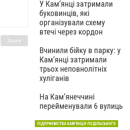
У Кам’янці затримали
буковинців, які
організували схему
втечі через кордон
Додати
Вчинили бійку в парку: у
Кам’янці затримали
трьох неповнолітніх
хуліганів
На Камʼянеччині
перейменували 6 вулиць
ПІДПРИЄМСТВА КАМ'ЯНЦЯ-ПОДІЛЬСЬКОГО