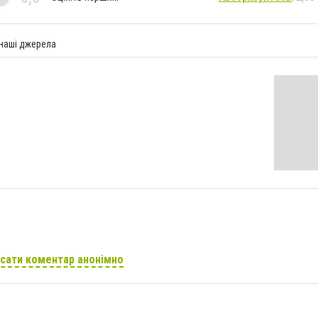
 наші джерела
сати коментар анонімно