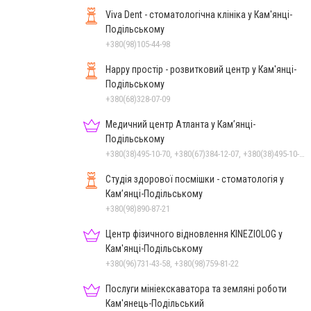
Viva Dent - стоматологічна клініка у Кам'янці-
Подільському
+380(98)105-44-98
Happy простір - розвитковий центр у Кам'янці-
Подільському
+380(68)328-07-09
Медичний центр Атланта у Кам’янці-
Подільському
+380(38)495-10-70, +380(67)384-12-07, +380(38)495-10-80
Студія здорової посмішки - стоматологія у
Кам’янці-Подільському
+380(98)890-87-21
Центр фізичного відновлення KINEZIOLOG у
Кам'янці-Подільському
+380(96)731-43-58, +380(98)759-81-22
Послуги мініекскаватора та земляні роботи
Кам'янець-Подільський