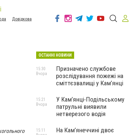
і
ода
Довідкова
ОСТАННІ НОВИНИ
Призначено службове
15:30
Вчора
розслідування пожежі на
сміттєзвалищі у Кам’янці
У Кам’янці-Подільському
15:21
Вчора
патрульні виявили
нетверезого водія
На Камʼянеччині двоє
лкогольного
15:11