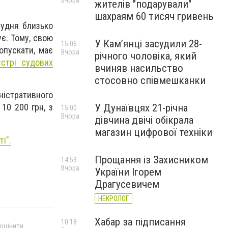
Вчора
жителів "подарували"
шахраям 60 тисяч гривень
рудня близько
ує. Тому, свою
У Камʼянці засудили 28-
15:06
опускати, має
Вчора
річного чоловіка, який
стрі судових
вчиняв насильство
стосовно співмешканки
істративного
У Дунаївцях 21-річна
10 200 грн, з
15:00
Вчора
дівчина двічі обікрала
магазин цифрової техніки
ті
".
Прощання із Захисником
14:53
Вчора
України Ігорем
Драгусевичем
НЕКРОЛОГ
Хабар за підписання
10:18
 оцінити