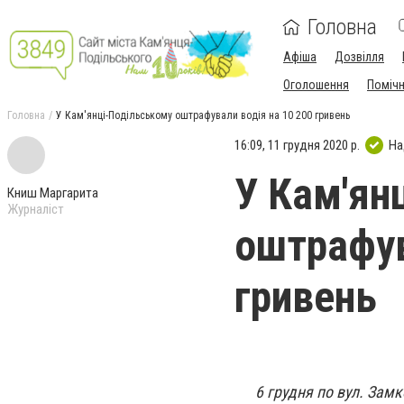
Головна
Афіша
Дозвілля
Оголошення
Поміч
Головна
У Кам'янці-Подільському оштрафували водія на 10 200 гривень
16:09, 11 грудня 2020 р.
На
У Кам'ян
Книш Маргарита
Журналіст
оштрафув
гривень
6 грудня по вул. Зам