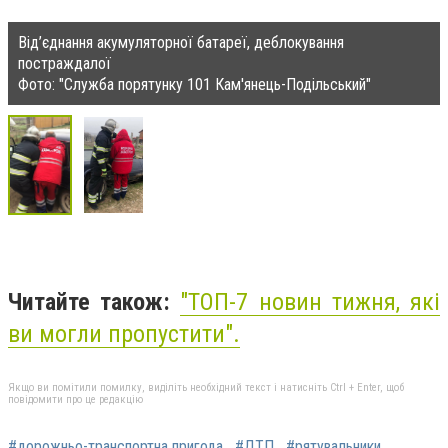
Від’єднання акумуляторної батареї, деблокування
постраждалої
Фото: "Служба порятунку 101 Кам'янець-Подільський"
Читайте також:
"
ТОП-7 новин тижня, які
ви могли пропустити
".
Якщо ви помітили помилку, виділіть необхідний текст і натисніть Ctrl + Enter, щоб
повідомити про це редакцію
#дорожньо-транспортна пригода
#ДТП
#рятувальники