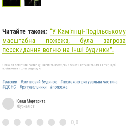
Читайте також:
"
У Кам'янці-Подільському
масштабна пожежа, була загроза
перекидання вогню на інші будинки
".
Якщо ви помітили помилку, виділіть необхідний текст і натисніть Ctrl + Enter, щоб
повідомити про це редакцію
#виклик
#житловий будинок
#пожежно-рятувальна частина
#ДСНС
#рятувальники
#пожежа
Книш Маргарита
Журналіст
0,0