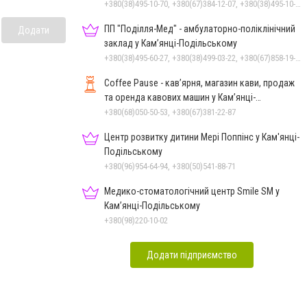
+380(38)495-10-70, +380(67)384-12-07, +380(38)495-10-80
ПП "Поділля-Мед" - амбулаторно-поліклінічний
Додати
заклад у Кам’янці-Подільському
+380(38)495-60-27, +380(38)499-03-22, +380(67)858-19-75
Coffee Pause - кав’ярня, магазин кави, продаж
та оренда кавових машин у Кам’янці-
Подільському
+380(68)050-50-53, +380(67)381-22-87
Центр розвитку дитини Мері Поппінс у Кам'янці-
Подільському
+380(96)954-64-94, +380(50)541-88-71
Медико-стоматологічний центр Smile SM у
Кам’янці-Подільському
+380(98)220-10-02
Додати підприємство