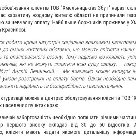
зобов’язання клієнтів ТОВ "Хмельницькгаз Збут" наразі ск
 час карантину жодному жителю області не припинили газо
ню за невчасну оплату. Найбільше боржників проживає у Х
а Красилові.
я робити кроки назустріч соціально вразливим категоріям 
 до різних життєвих обставин, що можуть спіткати наших к
 та опалювального сезону. Тому надаємо можливість укл
живачам, які не можуть сплатити всю суму одразу, – гово
бут" Андрій Левицький. – Ми вивчаємо кожен випадок ін
 умови розстрочки на сплату боргів. Однак необхідно пам'
алежить надійність та безперебійність газопостачання.
ктуризації можна в центрах обслуговування клієнтів ТОВ "
их населених пунктах краю.
звичай заборгованість необхідно погашати рівними части
ір першого внеску складає від 30 до 50 відсотків. 
ію, клієнти мають надати якомога детальнішу інформац