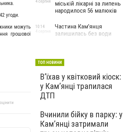
4 серпня
льника.
міській лікарні за липень
народилося 56 малюків
42 угоди.
Частина Кам'янця
ржники можуть
10:14
4 серпня
залишилась без води
ення грошової
ТОП НОВИНИ
Вʼїхав у квітковий кіоск:
у Камʼянці трапилася
ДТП
 оцінити
Вчинили бійку в парку: у
Кам’янці затримали