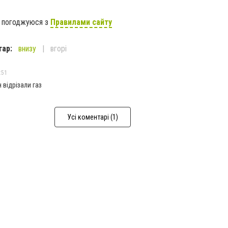
я погоджуюся з
Правилами сайту
тар:
внизу
вгорі
:51
 відрізали газ
Усі коментарі (1)