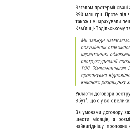
Загалом протерміновані 
393 млн грн. Проте під
також не нарахували пе
Кам’янці-Подільському т
Ми завжди намагаємос
розумінням ставимося
карантинних обмежень
реструктуризації спо
ТОВ "Хмельницькгаз З
пропонуємо відповідні
вчасного розрахунку з
Укласти договори рестру
Збут", що є у всіх велик
За умовами договору за
шести місяців, а розм
найвигіднішу пропозиц