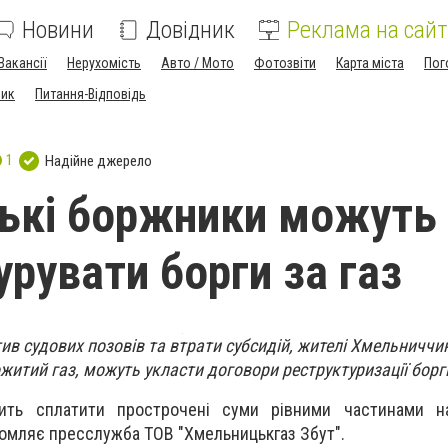
Новини
Довідник
Реклама на сайт
Вакансії
Нерухомість
Авто / Мото
Фотозвіти
Карта міста
Пог
ник
Питання-Відповідь
1
Надійне джерело
ькі боржники можуть
урувати борги за газ
ив судових позовів та втрати субсидій, жителі Хмельниччин
житий газ, можуть укласти договори реструктуризації боргі
ить сплатити прострочені суми рівними частинами н
домляє пресслужба ТОВ "Хмельницькгаз Збут".