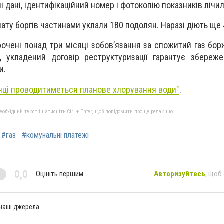
і дані, ідентифікаційний номер і фотокопію показників лічи
ату боргів частинами уклали 180 подолян. Наразі діють ще 
рочені понад три місяці зобов’язання за спожитий газ бо
м, укладений договір реструктуризації гарантує збереж
и.
нці проводитиметься планове хлорування води"
.
бхідний текст і натисніть Ctrl + Enter, щоб повідомити про це редакцію
#газ
#комунальні платежі
0,0
Оцініть першим
Авторизуйтесь
, щоб
 наші джерела