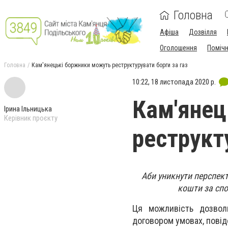
Головна
Афіша
Дозвілля
Оголошення
Поміч
Головна
Кам'янецькі боржники можуть реструктурувати борги за газ
10:22, 18 листопада 2020 р.
Кам'янец
Ірина Ільницька
Керівник проєкту
реструкт
Аби уникнути перспект
кошти за спо
Ця можливість дозвол
договором умовах, пові