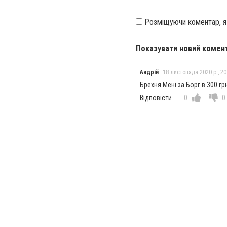
Розміщуючи коментар, 
Показувати новий комен
Андрій
18 листопада 2020 р., 20
Брехня Мені за Борг в 300 грн
Відповісти
0
0