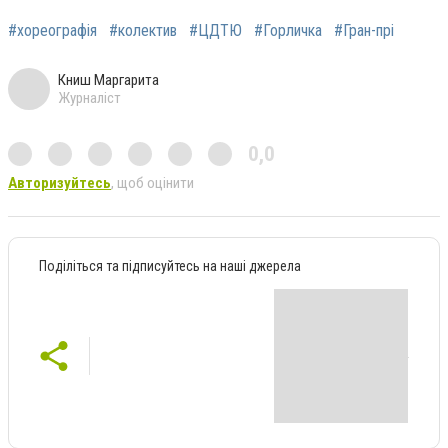
#хореографія
#колектив
#ЦДТЮ
#Горличка
#Гран-прі
Книш Маргарита
Журналіст
0,0
Авторизуйтесь
, щоб оцінити
Поділіться та підписуйтесь на наші джерела