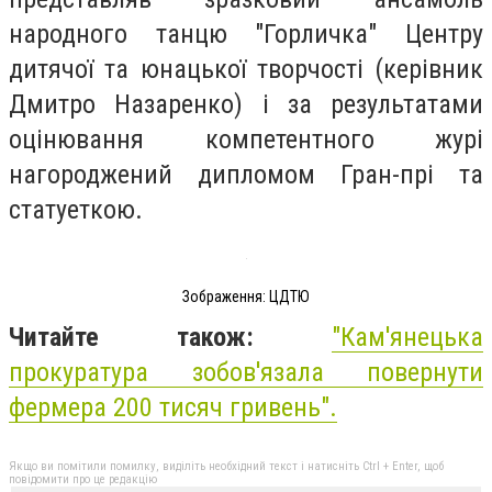
народного танцю "Горличка" Центру
дитячої та юнацької творчості (керівник
Дмитро Назаренко) і за результатами
оцінювання компетентного журі
нагороджений дипломом Гран-прі та
статуеткою.
Зображення: ЦДТЮ
Читайте також:
"
Кам'янецька
прокуратура зобов'язала повернути
фермера 200 тисяч гривень
".
Якщо ви помітили помилку, виділіть необхідний текст і натисніть Ctrl + Enter, щоб
повідомити про це редакцію