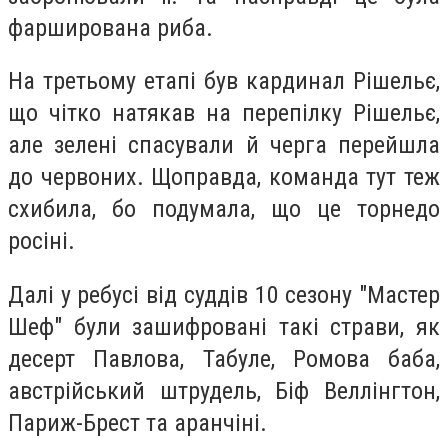
фарширована риба.
На третьому етапі був кардинал Рішельє,
що чітко натякав на перепілку Рішельє,
але зелені спасували й черга перейшла
до червоних. Щоправда, команда тут теж
схибила, бо подумала, що це торнедо
росіні.
Далі у ребусі від суддів 10 сезону "Мастер
Шеф" були зашифровані такі страви, як
десерт Павлова, Табуле, Ромова баба,
австрійський штрудель, Біф Веллінгтон,
Париж-Брест та аранчіні.