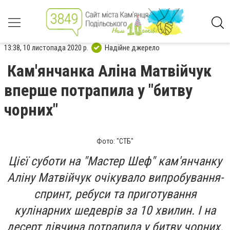
13:38, 10 листопада 2020 р.
Надійне джерело
Кам'янчанка Аліна Матвійчук
вперше потрапила у "битву
чорних"
Фото: "СТБ"
Цієї суботи на "Мастер Шеф" кам'янчанку
Аліну Матвійчук очікувало випробування-
спринт, ребуси та приготування
кулінарних шедеврів за 10 хвилин. І на
десерт дівчина потрапила у битву чорних.