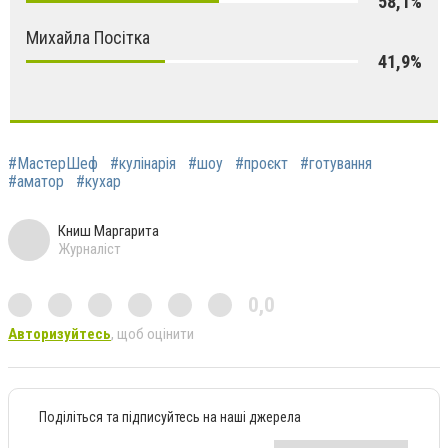
58,1%
Михайла Посітка
41,9%
#МастерШеф
#кулінарія
#шоу
#проєкт
#готування
#аматор
#кухар
Книш Маргарита
Журналіст
0,0
Авторизуйтесь
, щоб оцінити
Поділіться та підписуйтесь на наші джерела