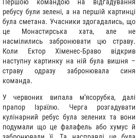
Першою командою на відгадування
ребусу були зелені, а на першій картинці
була сметана. Учасники здогадались, що
це Монастирська хата, але не
насмілились забронювати цю страву.
Коли Ектор Хіменес-Браво відкрив
наступну картинку на ній була вишня –
страву одразу забронювала синя
команда.
У червоних випала м'ясорубка, далі
прапор Ізраїлю. Черга розгадувати
кулінарний ребус була зелених та вони
подумали що це фалафель або хумус й
забронювали її. Та насправді це була