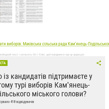
ати виборів: Маківська сільська рада Кам'янець-Подільсько
бхідний текст і натисніть Ctrl + Enter, щоб повідомити про це редакцію
ІСТА
о із кандидатів підтримаєте у
гому турі виборів Кам'янець-
ільського міського голови?
увало 418 відвідувачів