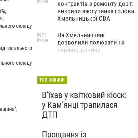
Вчора
контрактів з ремонту доріг:
викрили заступника голови
6%;
Хмельницької ОВА
%;
ального складу
На Хмельниччині
09:59
Вчора
дозволили полювати на
ід загального
пернату дичину
ального складу
ТОП НОВИНИ
Вʼїхав у квітковий кіоск:
у Камʼянці трапилася
івщина";
ДТП
Прощання із