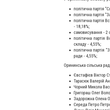
політична партія "С
політична партія "З
політична партія Вс
- 18,18%;
самовисування - 2
о
політична партія В
складу - 4,55%;
політична партія "З
ради - 4,55%;
Орининська сільська рад
Євстафієв Віктор Ст
Тарасюк Валерій Ана
Чорний Микола Васи
Григораш Олег Воло
Задорожна Олена Ол
Середа Петро Петров