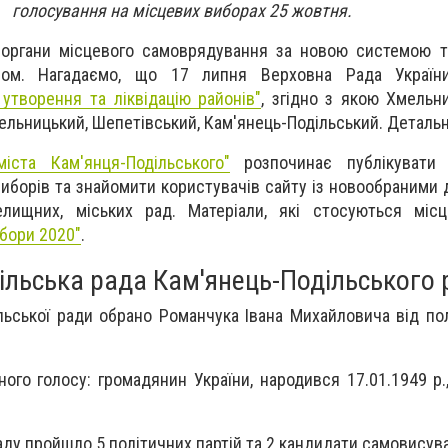
голосування на місцевих виборах 25 жовтня.
органи місцевого самоврядування за новою системою т
ілом. Нагадаємо, що 17 липня Верховна Рада Україн
творення та ліквідацію районів"
, згідно з якою Хмельн
мельницький, Шепетівський, Кам'янець-Подільський. Деталь
іста Кам'янця-Подільського"
розпочинає публікувати 
иборів та знайомити користувачів сайту із новообраними 
селищних, міських рад. Матеріали, які стосуються міс
бори 2020"
.
ільська рада Кам'янець-Подільського 
ьської ради обрано Романчука Івана Михайловича від полі
ого голосу: г
ромадянин України, народився 17.01.1949 р.
аду пройшло 5 політичних партій та 2 кандидати самовисува