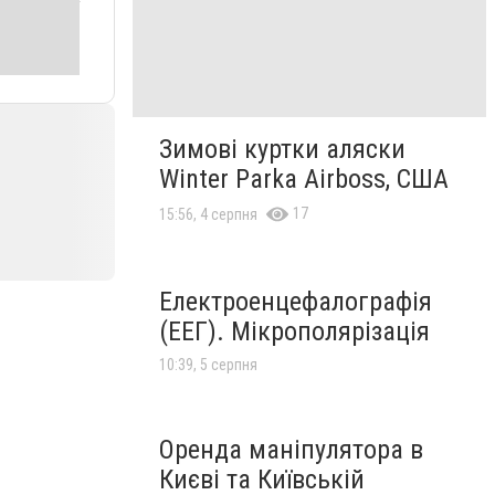
Зимові куртки аляски
Winter Parka Airboss, США
17
15:56, 4 серпня
Електроенцефалографія
(ЕЕГ). Мікрополярізація
10:39, 5 серпня
Оренда маніпулятора в
Києві та Київській