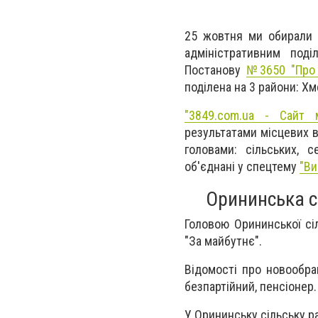
25 жовтня ми обирали 
адміністративним под
Постанову
№3650 "Про у
поділена на 3 райони: Х
"3849.com.ua - Сайт м
результатами місцевих в
головами:
сільських, 
об'єднані у спецтему
"Ви
Орининська с
Головою Орининської сіл
"За майбутнє".
Відомості про новообран
безпартійний, пенсіонер.
У Орининську сільську р