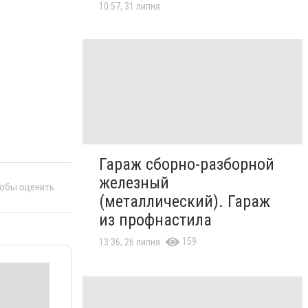
10:57, 31 липня
Гараж сборно-разборной
железный
тобы оценить
(металлический). Гараж
из профнастила
159
13:36, 26 липня