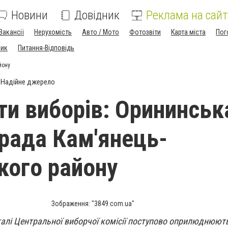
Новини
Довідник
Реклама на сайт
Вакансії
Нерухомість
Авто / Мото
Фотозвіти
Карта міста
Пог
ник
Питання-Відповідь
йону
Надійне джерело
ти виборів: Орининськ
 рада Кам'янець-
кого району
Зображення: "3849.com.ua"
талі Центральної виборчої комісії поступово оприлюднюют