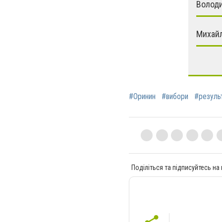
Волод
Михайл
#Оринин
#вибори
#результ
Поділіться та підписуйтесь на