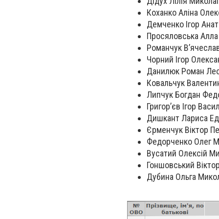
Дідух Лілія Миколаї
Коханко Аліна Олекс
Демченко Ігор Анато
Просяловська Алла
Романчук В’ячеслав 
Чорний Ігор Олекса
Данилюк Роман Леон
Ковальчук Валентин 
Липчук Богдан Федо
Григор’єв Ігор Васи
Дишкант Лариса Еду
Єрменчук Віктор П
Федорченко Олег Ми
Вусатий Олексій Ми
Гоншовський Віктор 
Дубина Ольга Микол