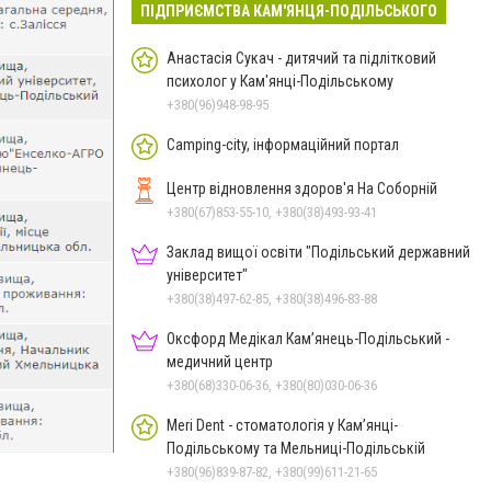
ПІДПРИЄМСТВА КАМ'ЯНЦЯ-ПОДІЛЬСЬКОГО
Анастасія Сукач - дитячий та підлітковий
психолог у Кам'янці-Подільському
+380(96)948-98-95
Camping-city, інформаційний портал
Центр відновлення здоров'я На Соборній
+380(67)853-55-10, +380(38)493-93-41
Заклад вищої освіти "Подільський державний
університет"
+380(38)497-62-85, +380(38)496-83-88
Оксфорд Медікал Кам’янець-Подільський -
медичний центр
+380(68)330-06-36, +380(80)030-06-36
Meri Dent - стоматологія у Кам’янці-
Подільському та Мельниці-Подільській
+380(96)839-87-82, +380(99)611-21-65