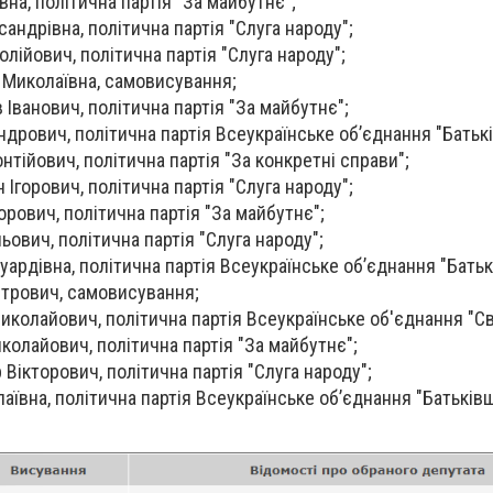
вна, політична партія "За майбутнє";
андрівна, політична партія "Слуга народу";
лійович, політична партія "Слуга народу";
 Миколаївна, самовисування;
Іванович, політична партія "За майбутнє";
ндрович, політична партія Всеукраїнське об’єднання "Батьк
тійович, політична партія "За конкретні справи";
Ігорович, політична партія "Слуга народу";
рович, політична партія "За майбутнє";
льович, політична партія "Слуга народу";
ардівна, політична партія Всеукраїнське об’єднання "Батьк
етрович, самовисування;
колайович, політична партія Всеукраїнське об'єднання "Св
колайович, політична партія "За майбутнє";
Вікторович, політична партія "Слуга народу";
аївна, політична партія Всеукраїнське об’єднання "Батьків