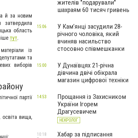
жителів "подарували"
шахраям 60 тисяч гривень
а й за новим
и затвердила
У Камʼянці засудили 28-
15:06
ицька область
річного чоловіка, який
ніше
тут
.
вчиняв насильство
стосовно співмешканки
матеріали із
депутатами та
У Дунаївцях 21-річна
цевих виборів
15:00
дівчина двічі обікрала
магазин цифрової техніки
району
Прощання із Захисником
тичної партії
14:53
України Ігорем
Драгусевичем
, освіта вища,
НЕКРОЛОГ
Хабар за підписання
10:18
нці: