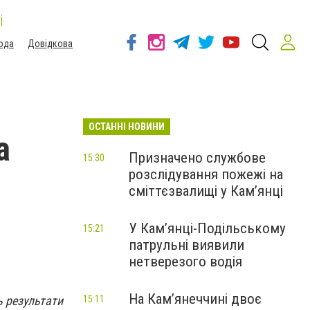
і
ода
Довідкова
ОСТАННІ НОВИНИ
а
Призначено службове
15:30
розслідування пожежі на
сміттєзвалищі у Кам’янці
У Кам’янці-Подільському
15:21
патрульні виявили
нетверезого водія
На Камʼянеччині двоє
ь результати
15:11