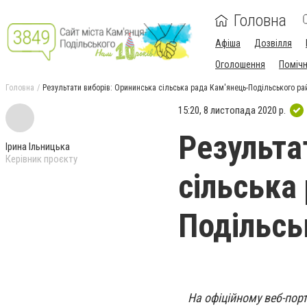
Головна
Афіша
Дозвілля
Оголошення
Поміч
Головна
Результати виборів: Орининська сільська рада Кам'янець-Подільського ра
15:20, 8 листопада 2020 р.
Результа
Ірина Ільницька
Керівник проєкту
сільська
Подільсь
На офіційному веб-пор