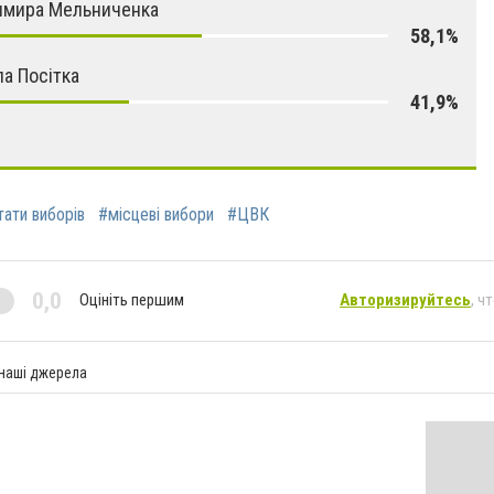
имира Мельниченка
58,1%
а Посітка
41,9%
ати виборів
#місцеві вибори
#ЦВК
0,0
Оцініть першим
Авторизируйтесь
, ч
 наші джерела