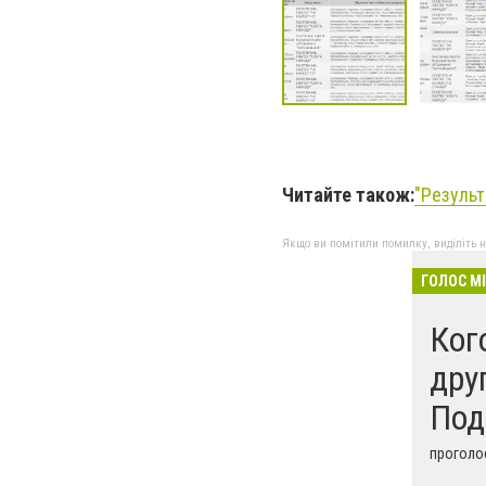
Читайте також:
"
Результ
Якщо ви помітили помилку, виділіть нео
ГОЛОС М
Ког
дру
Под
проголос