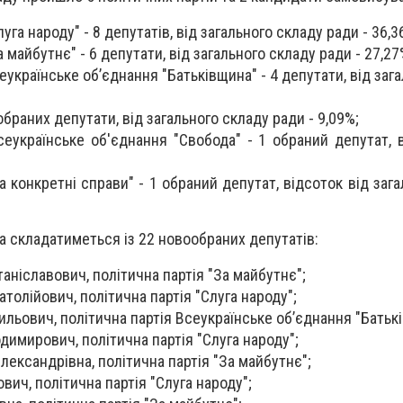
луга народу" - 8 депутатів, від загального складу ради - 36,3
а майбутнє" - 6 депутати, від загального складу ради - 27,27
еукраїнське об’єднання "Батьківщина" - 4 депутати, від заг
браних депутати, від загального складу ради - 9,09%;
сеукраїнське об'єднання "Свобода" - 1 обраний депутат, в
а конкретні справи" - 1 обраний депутат, відсоток від заг
а складатиметься із 22 новообраних депутатів:
аніславович, політична партія "За майбутнє";
толійович, політична партія "Слуга народу";
льович, політична партія Всеукраїнське об’єднання "Батьк
димирович, політична партія "Слуга народу";
ександрівна, політична партія "За майбутнє";
ич, політична партія "Слуга народу";