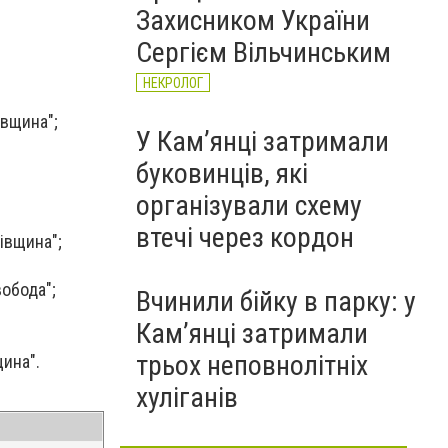
Захисником України
Сергієм Вільчинським
НЕКРОЛОГ
івщина";
У Кам’янці затримали
буковинців, які
організували схему
втечі через кордон
івщина";
обода";
Вчинили бійку в парку: у
Кам’янці затримали
трьох неповнолітніх
щина".
хуліганів